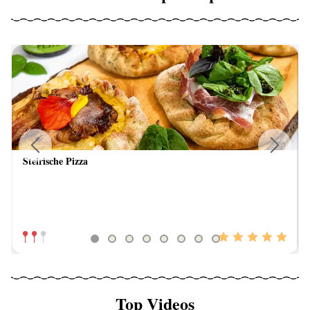
Steirische Pizza
Previous
Next
Top Videos