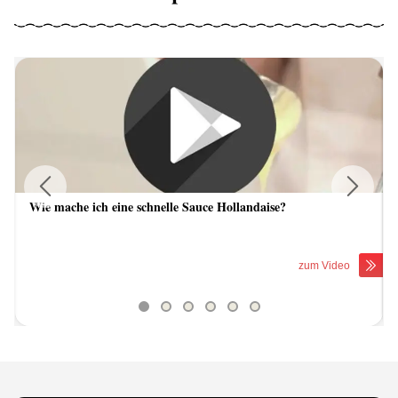
Wie mache ich eine schnelle Sauce Hollandaise?
Previous
Next
zum Video