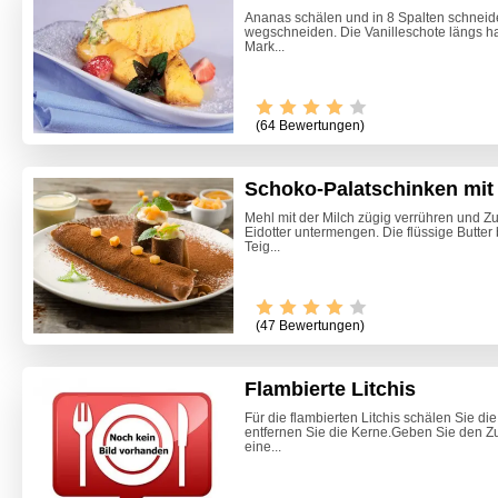
Ananas schälen und in 8 Spalten schneide
wegschneiden. Die Vanilleschote längs h
Mark...
(64 Bewertungen)
Schoko-Palatschinken mit
Mehl mit der Milch zügig verrühren und Zu
Eidotter untermengen. Die flüssige Butte
Teig...
(47 Bewertungen)
Flambierte Litchis
Für die flambierten Litchis schälen Sie die
entfernen Sie die Kerne.Geben Sie den Zuc
Pikante
eine...