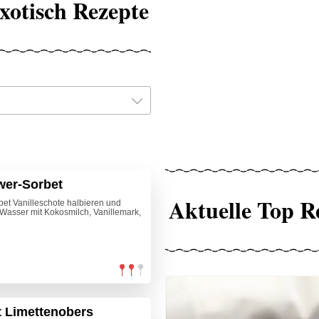
xotisch Rezepte
wer-Sorbet
Aktuelle Top R
et Vanilleschote halbieren und
 Wasser mit Kokosmilch, Vanillemark,
t Limettenobers