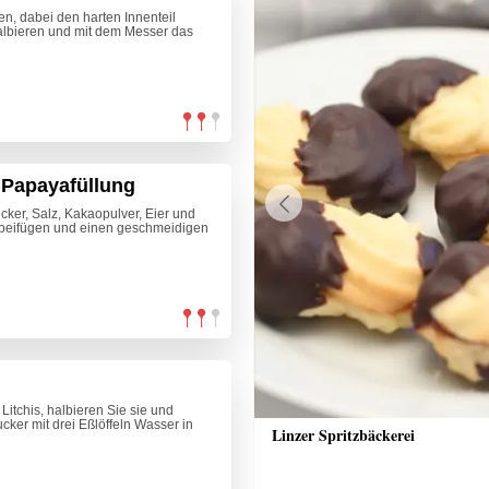
n, dabei den harten Innenteil
albieren und mit dem Messer das
 Papayafüllung
cker, Salz, Kakaopulver, Eier und
Previous
r beifügen und einen geschmeidigen
 Litchis, halbieren Sie sie und
ker mit drei Eßlöffeln Wasser in
 Blätterteigschnecken
Linzer Spritzbäckerei