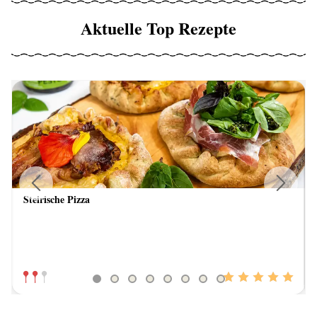
Aktuelle Top Rezepte
Steirische Pizza
Previous
Next