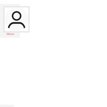
klexxx