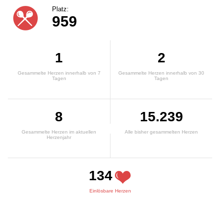
Platz:
959
1
2
Gesammelte Herzen innerhalb von 7
Gesammelte Herzen innerhalb von 30
Tagen
Tagen
8
15.239
Gesammelte Herzen im aktuellen
Alle bisher gesammelten Herzen
Herzenjahr
134
Einlösbare Herzen