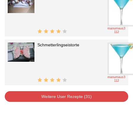
manumaus3
112
Schmetterlingseistorte
manumaus3
112
Weitere User Rezepte (31)