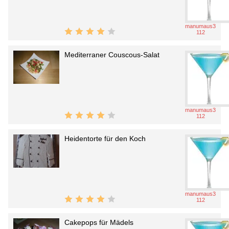
manumaus3
112
Mediterraner Couscous-Salat
manumaus3
112
Heidentorte für den Koch
manumaus3
112
Cakepops für Mädels