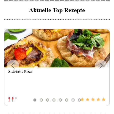
Aktuelle Top Rezepte
Steirische Pizza
Previous
Next