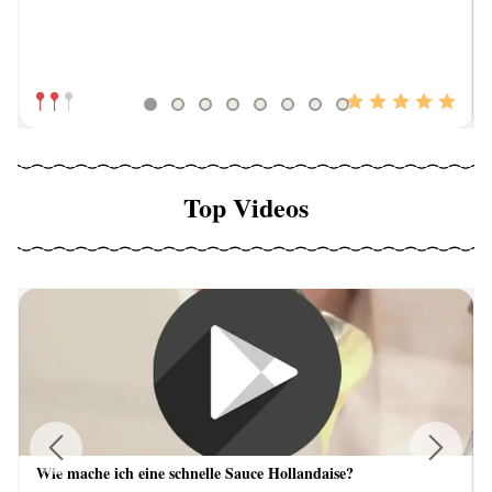
Top Videos
Wie mache ich eine schnelle Sauce Hollandaise?
Previous
Next