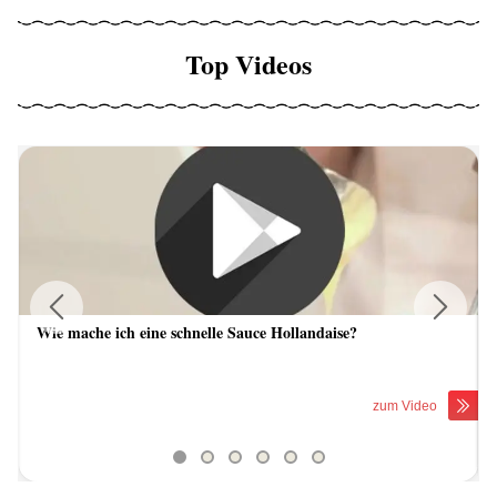
Top Videos
Wie mache ich eine schnelle Sauce Hollandaise?
Previous
Next
zum Video