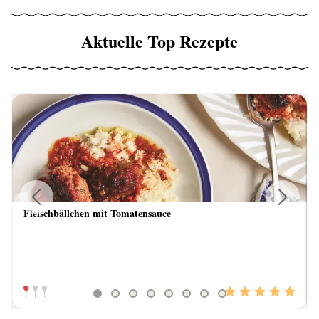
Aktuelle Top Rezepte
Fleischbällchen mit Tomatensauce
Previous
Next