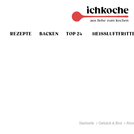
REZEPTE
BACKEN
TOP 24
HEISSLUFTFRITT
Startseite
Gebäck & Brot
Reze