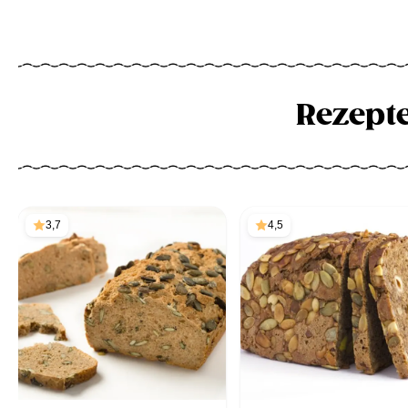
Rezept
3,7
4,5