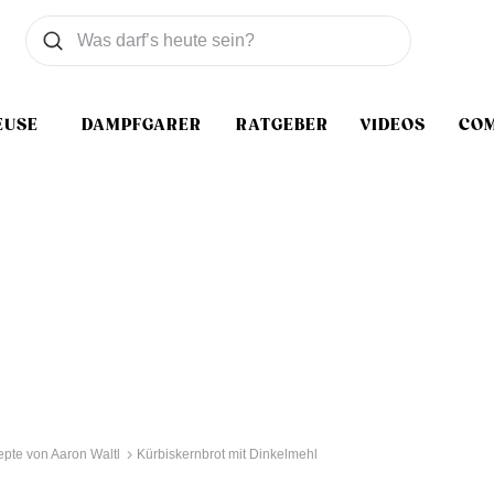
Was wollen Sie suchen
Suchen
EUSE
DAMPFGARER
RATGEBER
VIDEOS
CO
pte von Aaron Waltl
Kürbiskernbrot mit Dinkelmehl