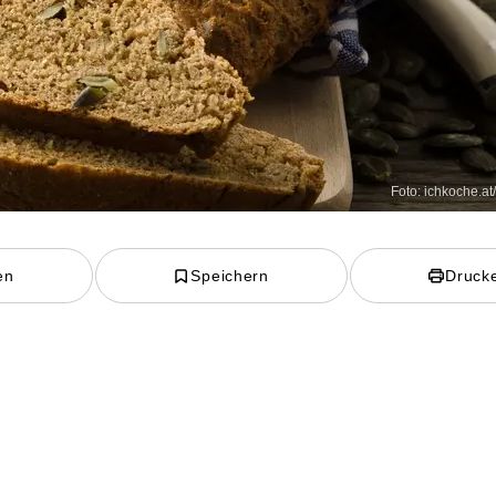
Foto: ichkoche.at
en
Speichern
Druck