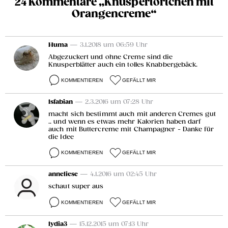
24 Kommentare „Knuspertörtchen mit
Orangencreme“
Huma
— 3.1.2018 um 06:59 Uhr
Abgezuckert und ohne Creme sind die
Knusperblätter auch ein tolles Knabbergebäck.
KOMMENTIEREN
GEFÄLLT MIR
lsfabian
— 2.3.2016 um 07:28 Uhr
macht sich bestimmt auch mit anderen Cremes gut
.. und wenn es etwas mehr Kalorien haben darf
auch mit Buttercreme mit Champagner - Danke für
die Idee
KOMMENTIEREN
GEFÄLLT MIR
anneliese
— 4.1.2016 um 02:45 Uhr
schaut super aus
KOMMENTIEREN
GEFÄLLT MIR
lydia3
— 15.12.2015 um 07:13 Uhr