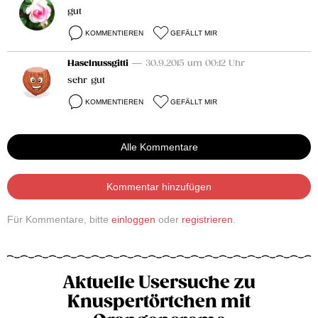
gut
KOMMENTIEREN
GEFÄLLT MIR
Haselnussgitti
— 30.9.2015 um 00:12 Uhr
sehr gut
KOMMENTIEREN
GEFÄLLT MIR
Alle Kommentare
Kommentar hinzufügen
Für Kommentare, bitte
einloggen
oder
registrieren
.
Aktuelle Usersuche zu
Knuspertörtchen mit