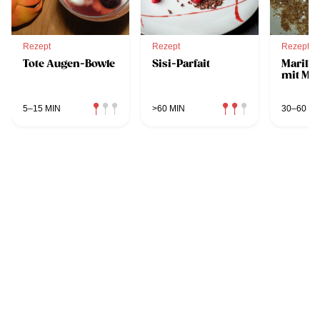
Rezept
Rezept
Rezept
Tote Augen-Bowle
Sisi-Parfait
Marill
mit Ma
5–15 MIN
>60 MIN
30–60 MI