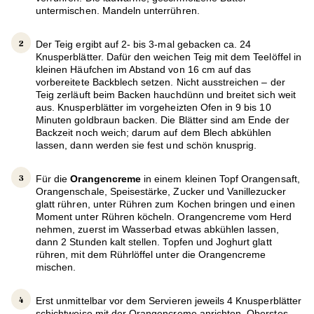
untermischen. Mandeln unterrühren.
Der Teig ergibt auf 2- bis 3-mal gebacken ca. 24
Knusperblätter. Dafür den weichen Teig mit dem Teelöffel in
kleinen Häufchen im Abstand von 16 cm auf das
vorbereitete Backblech setzen. Nicht ausstreichen – der
Teig zerläuft beim Backen hauchdünn und breitet sich weit
aus. Knusperblätter im vorgeheizten Ofen in 9 bis 10
Minuten goldbraun backen. Die Blätter sind am Ende der
Backzeit noch weich; darum auf dem Blech abkühlen
lassen, dann werden sie fest und schön knusprig.
Für die
Orangencreme
in einem kleinen Topf Orangensaft,
Orangenschale, Speisestärke, Zucker und Vanillezucker
glatt rühren, unter Rühren zum Kochen bringen und einen
Moment unter Rühren köcheln. Orangencreme vom Herd
nehmen, zuerst im Wasserbad etwas abkühlen lassen,
dann 2 Stunden kalt stellen. Topfen und Joghurt glatt
rühren, mit dem Rührlöffel unter die Orangencreme
mischen.
Erst unmittelbar vor dem Servieren jeweils 4 Knusperblätter
schichtweise mit der Orangencreme anrichten. Oberstes