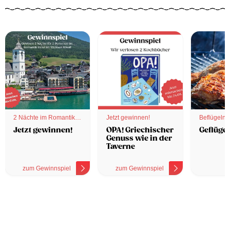
2 Nächte im Romantik
Jetzt gewinnen!
Beflügelnd
Hotel
Jetzt gewinnen!
OPA! Griechischer
Geflügel
Genuss wie in der
Taverne
zum Gewinnspiel
zum Gewinnspiel
z