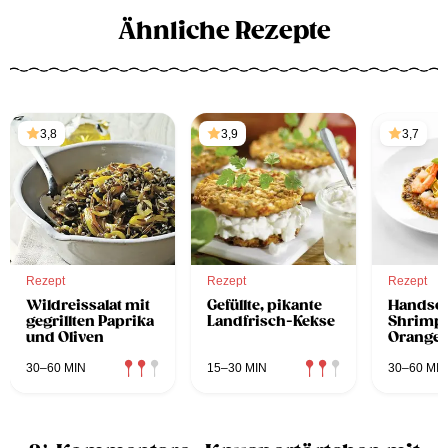
Ähnliche Rezepte
3,8
3,9
3,7
Rezept
Rezept
Rezept
Wildreissalat mit
Gefüllte, pikante
Handsel
gegrillten Paprika
Landfrisch-Kekse
Shrimps
und Oliven
Orange
und Oli
30–60 MIN
15–30 MIN
30–60 MIN