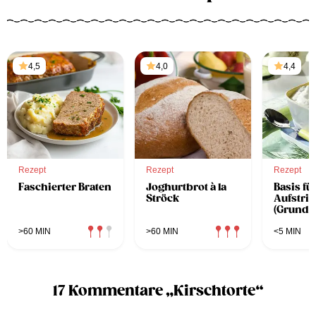
4,5
4,0
4,4
Rezept
Rezept
Rezept
Faschierter Braten
Joghurtbrot à la
Basis fü
Ströck
Aufstri
(Grundr
>60 MIN
>60 MIN
<5 MIN
17 Kommentare „Kirschtorte“