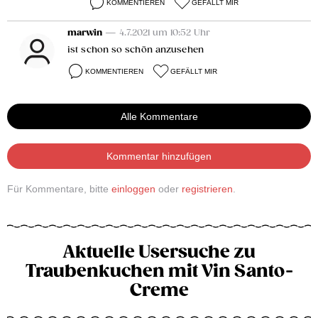
KOMMENTIEREN
GEFÄLLT MIR
marwin
— 4.7.2021 um 10:52 Uhr
ist schon so schön anzusehen
KOMMENTIEREN
GEFÄLLT MIR
Alle Kommentare
Kommentar hinzufügen
Für Kommentare, bitte
einloggen
oder
registrieren
.
Aktuelle Usersuche zu
Traubenkuchen mit Vin Santo-
Creme