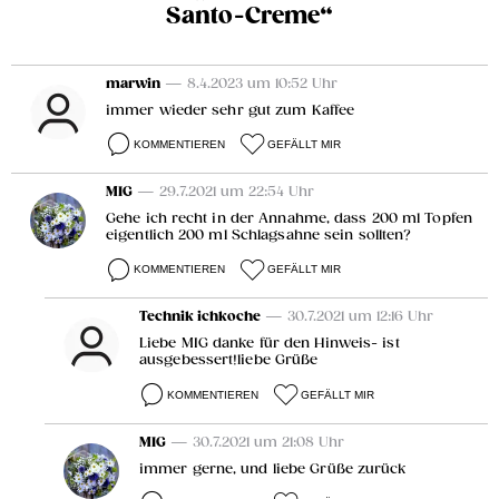
Santo-Creme“
marwin
— 8.4.2023 um 10:52 Uhr
immer wieder sehr gut zum Kaffee
KOMMENTIEREN
GEFÄLLT MIR
MIG
— 29.7.2021 um 22:54 Uhr
Gehe ich recht in der Annahme, dass 200 ml Topfen
eigentlich 200 ml Schlagsahne sein sollten?
KOMMENTIEREN
GEFÄLLT MIR
Technik ichkoche
— 30.7.2021 um 12:16 Uhr
Liebe MIG danke für den Hinweis- ist
ausgebessert!liebe Grüße
KOMMENTIEREN
GEFÄLLT MIR
MIG
— 30.7.2021 um 21:08 Uhr
immer gerne, und liebe Grüße zurück