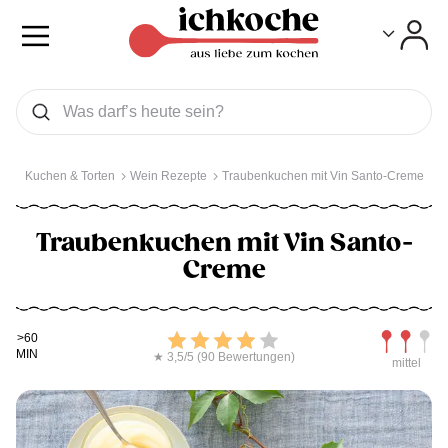
Toggle
Toggle
Was wollen Sie suchen
Suchen
Kuchen & Torten
Wein Rezepte
Traubenkuchen mit Vin Santo-Creme
Traubenkuchen mit Vin Santo-
Creme
Kochdauer
Bewerten
Schwierig
>60
MIN
★ 3,5/5 (90 Bewertungen)
mittel