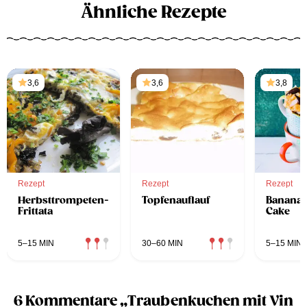
Ähnliche Rezepte
3,6
3,6
3,8
Rezept
Rezept
Rezept
Herbsttrompeten-
Topfenauflauf
Bananab
Frittata
Cake
5–15 MIN
30–60 MIN
5–15 MIN
6 Kommentare „Traubenkuchen mit Vin