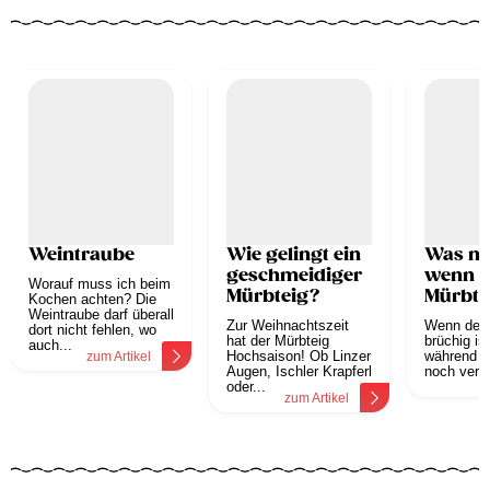
Weintraube
Wie gelingt ein
Was ma
geschmeidiger
wenn d
Worauf muss ich beim
Mürbteig?
Mürbte
Kochen achten? Die
Weintraube darf überall
brüchig
Zur Weihnachtszeit
Wenn der 
dort nicht fehlen, wo
hat der Mürbteig
brüchig is
auch...
Hochsaison! Ob Linzer
während 
zum Artikel
Augen, Ischler Krapferl
noch vers
z
oder...
zum Artikel