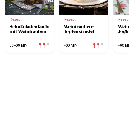
Rezept
Rezept
Rezept
Schokoladenkuchen
Weintrauben-
Weintr
mit Weintrauben
Topfenstrudel
Joghur
30–60 MIN
>60 MIN
>60 MIN