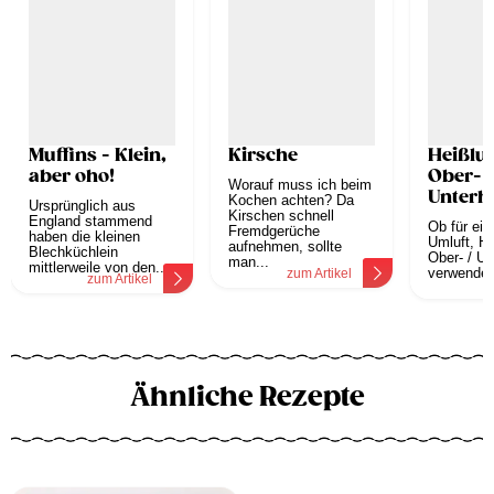
Muffins - Klein,
Kirsche
Heißluf
aber oho!
Ober- /
Worauf muss ich beim
Unterh
Kochen achten? Da
Ursprünglich aus
Kirschen schnell
England stammend
Ob für ei
Fremdgerüche
haben die kleinen
Umluft, He
aufnehmen, sollte
Blechküchlein
Ober- / Un
man...
mittlerweile von den...
verwendet 
zum Artikel
zum Artikel
z
Ähnliche Rezepte