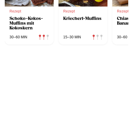
Rezept
Rezept
Rezept
Schoko-Kokos-
Kriecherl-Muffins
Chiasa
Muffins mit
Banane
Kokoskern
30–60 MIN
15–30 MIN
30–60 MI