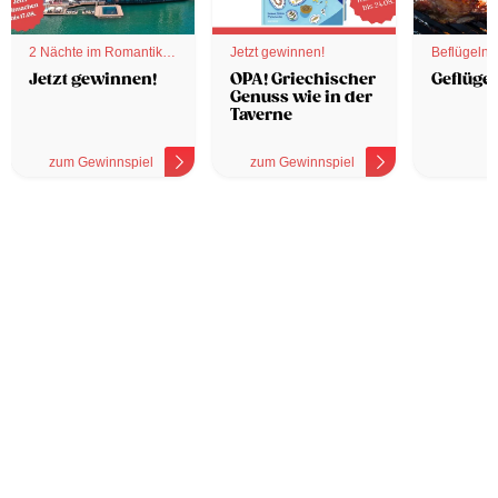
2 Nächte im Romantik
Jetzt gewinnen!
Beflügelnd
Hotel
Jetzt gewinnen!
OPA! Griechischer
Geflügel
Genuss wie in der
Taverne
zum Gewinnspiel
zum Gewinnspiel
z