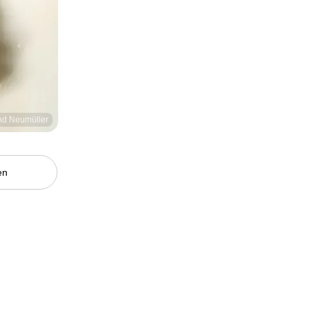
nd Neumüller
en