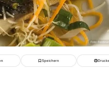
Foto: Ferdina
en
Speichern
Druck