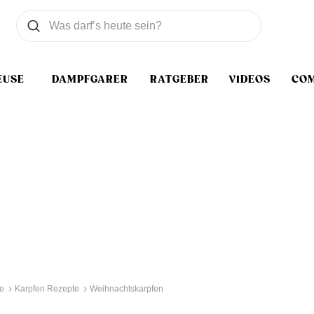
Was wollen Sie suchen
Suchen
EUSE
DAMPFGARER
RATGEBER
VIDEOS
CO
e
Karpfen Rezepte
Weihnachtskarpfen