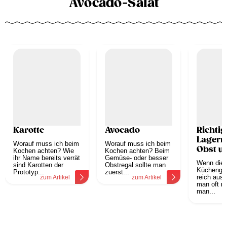
Avocado-Salat
Karotte
Avocado
Richtig
Lagern
Worauf muss ich beim
Worauf muss ich beim
Obst u
Kochen achten? Wie
Kochen achten? Beim
ihr Name bereits verrät
Gemüse- oder besser
Gemüs
Wenn die 
sind Karotten der
Obstregal sollte man
Küchengar
Prototyp...
zuerst...
reich ausfä
zum Artikel
zum Artikel
man oft me
man...
z