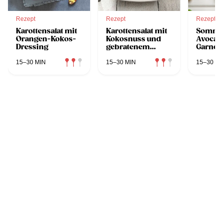
Rezept
Rezept
Rezept
Karottensalat mit
Karottensalat mit
Sommer
Orangen-Kokos-
Kokosnuss und
Avocad
Dressing
gebratenem
Garnel
Thunfisch
15–30 MIN
15–30 MIN
15–30 MI