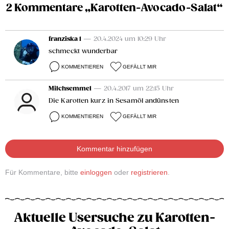
2 Kommentare „Karotten-Avocado-Salat“
franziska 1
— 20.4.2024 um 10:29 Uhr
schmeckt wunderbar
KOMMENTIEREN
GEFÄLLT MIR
Milchsemmel
— 20.4.2017 um 22:15 Uhr
Die Karotten kurz in Sesamöl andünsten
KOMMENTIEREN
GEFÄLLT MIR
Kommentar hinzufügen
Für Kommentare, bitte
einloggen
oder
registrieren
.
Aktuelle Usersuche zu Karotten-