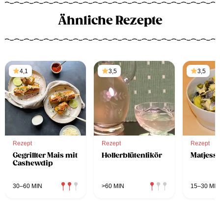
Ähnliche Rezepte
4,1
3,5
3,5
Rezept
Rezept
Rezept
Gegrillter Mais mit
Hollerblütenlikör
Matjessa
Cashewdip
30–60 MIN
>60 MIN
15–30 MIN