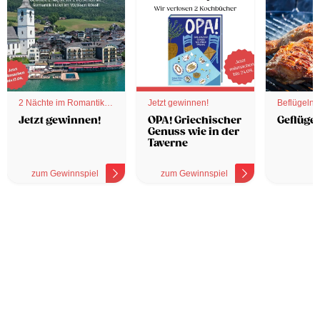
2 Nächte im Romantik
Jetzt gewinnen!
Beflügelnd
Hotel
Jetzt gewinnen!
OPA! Griechischer
Geflügel
Genuss wie in der
Taverne
zum Gewinnspiel
zum Gewinnspiel
z