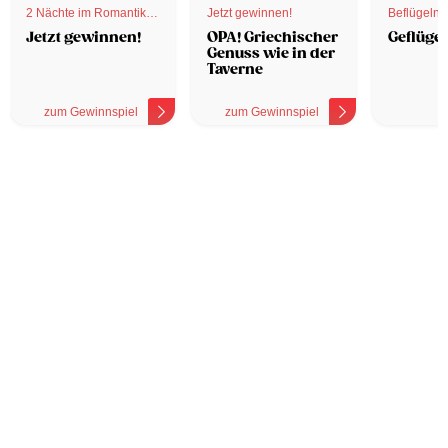
2 Nächte im Romantik
Jetzt gewinnen!
Beflügelnd
Hotel
Jetzt gewinnen!
OPA! Griechischer
Geflügel
Genuss wie in der
Taverne
zum Gewinnspiel
zum Gewinnspiel
z