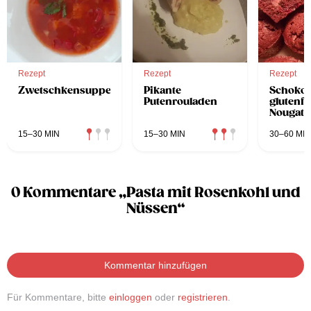
Rezept
Rezept
Rezept
Zwetschkensuppe
Pikante
Schokok
Putenrouladen
glutenfr
Nougatk
15–30 MIN
15–30 MIN
30–60 MIN
0 Kommentare „Pasta mit Rosenkohl und
Nüssen“
Kommentar hinzufügen
Für Kommentare, bitte
einloggen
oder
registrieren
.