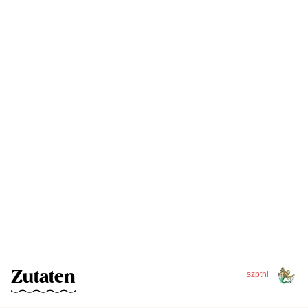
Zutaten
szpthi