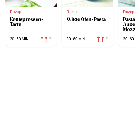
Rezept
Rezept
Rezept
Kohlsprossen-
Wilde Ofen-Pasta
Pasta-A
Tarte
Auberg
Mozzar
30–60 MIN
30–60 MIN
30–60 MI