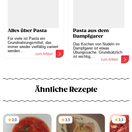
Alles über Pasta
Pasta aus dem
Dampfgarer
Für viele ist Pasta ein
Grundnahrungsmittel, das
Das Kochen von Nudeln im
immer wieder vielfältig variiert
Dampfgarer ist etwas
werden...
Übungssache. Grundsätzlich
zum Artikel
ist wichtig,...
zum Artikel
Ähnliche Rezepte
3,0
3,5
3,3