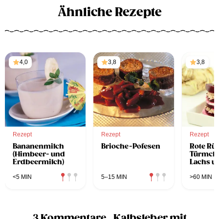
Ähnliche Rezepte
4,0
3,8
3,8
Rezept
Rezept
Rezept
Bananenmilch
Brioche-Pofesen
Rote Rü
(Himbeer- und
Türmch
Erdbeermilch)
Lachs u
Krencre
dem Da
<5 MIN
5–15 MIN
>60 MIN
3 Kommentare „Kalbsleber mit