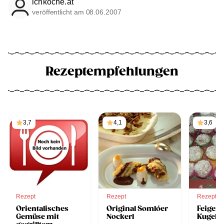
ichkoche.at
veröffentlicht am 08.06.2007
Rezeptempfehlungen
3,7
4,1
3,6
Rezept
Rezept
Rezept
Orientalisches
Original Somlóer
Feigen
Gemüse mit
Nockerl
Kugeln