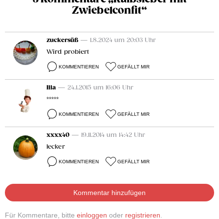
Zwiebelconfit“
zuckersüß
— 1.8.2024 um 20:03 Uhr
Wird probiert
KOMMENTIEREN
GEFÄLLT MIR
Illa
— 24.1.2015 um 16:06 Uhr
*****
KOMMENTIEREN
GEFÄLLT MIR
xxxx40
— 19.11.2014 um 14:42 Uhr
lecker
KOMMENTIEREN
GEFÄLLT MIR
Kommentar hinzufügen
Für Kommentare, bitte
einloggen
oder
registrieren
.