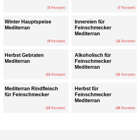
(
5
Rezepte)
(
7
Rezepte)
Winter Hauptspeise
Innereien für
Mediterran
Feinschmecker
Mediterran
(
9
Rezepte)
(
11
Rezepte)
Herbst Gebraten
Alkoholisch für
Mediterran
Feinschmecker
Mediterran
(
12
Rezepte)
(
31
Rezepte)
Mediterran Rindfleisch
Herbst für
für Feinschmecker
Feinschmecker
Mediterran
(
19
Rezepte)
(
26
Rezepte)