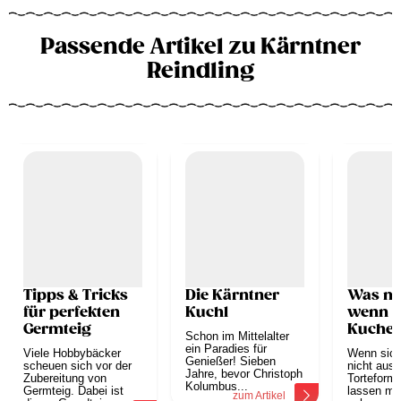
Passende Artikel zu Kärntner
Reindling
Tipps & Tricks
Die Kärntner
Was ma
für perfekten
Kuchl
wenn s
Germteig
Kuchen
Schon im Mittelalter
stürzen
ein Paradies für
Viele Hobbybäcker
Wenn sich
Genießer! Sieben
scheuen sich vor der
nicht aus 
Jahre, bevor Christoph
Zubereitung von
Torteform 
Kolumbus...
Germteig. Dabei ist
lassen mö
zum Artikel