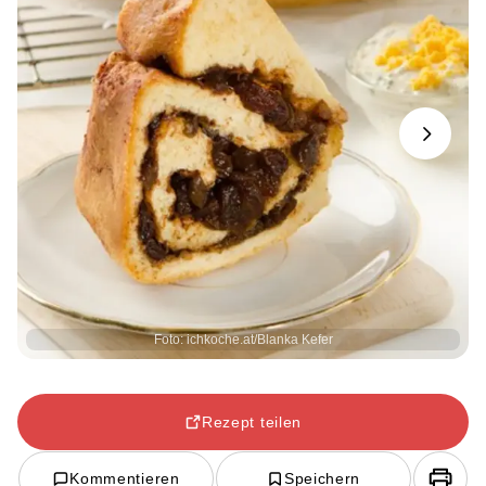
Next
Foto: ichkoche.at/Blanka Kefer
Rezept teilen
Kommentieren
Speichern