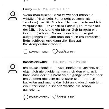
Luucy
— 17.3.2018 um 15:13 Uhr
Wenn man frische Germ verwendet muss sie
wirklich frisch sein. Sonst geht es auch mit
Trockengerm. Die Milch soll lauwarm sein und ich
verquirle die Eier vor dem Hinzufügen immer mit
der Milch. Na, ja und ein bisserl Zeit braucht ein
Germteig schon ... Wenn er noch nicht so gut
aufgegangen ist kann man ihn auch ins lauwarme
Rohr schieben und dann die Hitze auf
Backtemperatur erhöhen.
KOMMENTIEREN
GEFÄLLT MIR
bösemiezekatze
— 6.4.2025 um 15:28 Uhr
ich backe immer mit trockenhefe und viel zeit, habe
eigentlich nie probleme. wenn ich den eindruck
habe, dass der teig nicht 'in die gänge kommt' oder
ich es doch mal eilig habe, stelle ich ihn in den
backofen und mache das licht an. dadurch entsteht
ein klitzekleines bisschen wärme, die schon
ausreicht...
KOMMENTIEREN
GEFÄLLT MIR