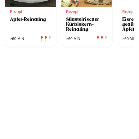
Rezept
Rezept
Rezept
Apfel-Reindling
Südsteirischer
Eisrein
Kürbiskern-
gedüns
Reindling
Äpfeln
Walnüs
>60 MIN
>60 MIN
>60 MIN