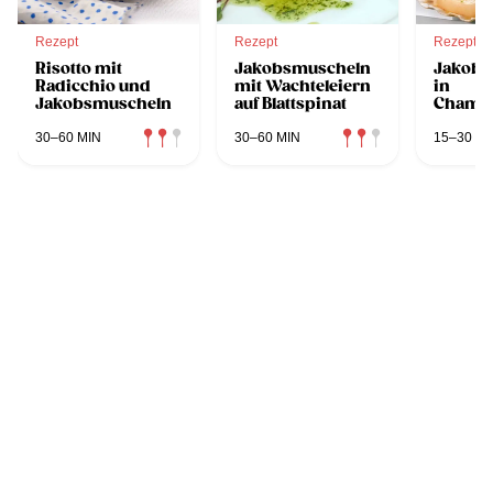
Rezept
Rezept
Rezept
Risotto mit
Jakobsmuscheln
Jakobs
Radicchio und
mit Wachteleiern
in
Jakobsmuscheln
auf Blattspinat
Champ
30–60 MIN
30–60 MIN
15–30 MI