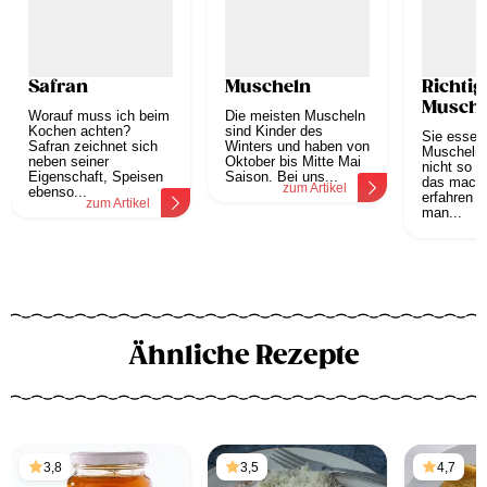
Safran
Muscheln
Richtig
Musche
Worauf muss ich beim
Die meisten Muscheln
Kochen achten?
sind Kinder des
Sie essen
Safran zeichnet sich
Winters und haben von
Muscheln,
neben seiner
Oktober bis Mitte Mai
nicht so r
Eigenschaft, Speisen
Saison. Bei uns...
das macht
zum Artikel
ebenso...
erfahren S
zum Artikel
man...
z
Ähnliche Rezepte
3,8
3,5
4,7