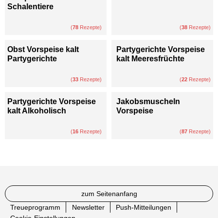
Schalentiere
(
78
Rezepte)
(
38
Rezepte)
Obst Vorspeise kalt
Partygerichte Vorspeise
Partygerichte
kalt Meeresfrüchte
(
33
Rezepte)
(
22
Rezepte)
Partygerichte Vorspeise
Jakobsmuscheln
kalt Alkoholisch
Vorspeise
(
16
Rezepte)
(
87
Rezepte)
zum Seitenanfang
Treueprogramm
Newsletter
Push-Mitteilungen
Cookie-Einstellungen