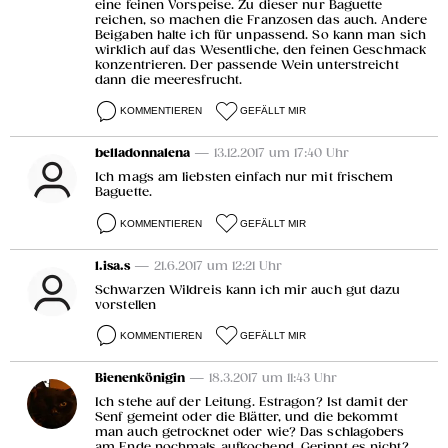
eine feinen Vorspeise. Zu dieser nur Baguette
reichen, so machen die Franzosen das auch. Andere
Beigaben halte ich für unpassend. So kann man sich
wirklich auf das Wesentliche, den feinen Geschmack
konzentrieren. Der passende Wein unterstreicht
dann die meeresfrucht.
KOMMENTIEREN
GEFÄLLT MIR
belladonnalena
— 13.12.2017 um 17:40 Uhr
Ich mags am liebsten einfach nur mit frischem
Baguette.
KOMMENTIEREN
GEFÄLLT MIR
l.isa.s
— 21.6.2017 um 12:21 Uhr
Schwarzen Wildreis kann ich mir auch gut dazu
vorstellen
KOMMENTIEREN
GEFÄLLT MIR
Bienenkönigin
— 18.3.2017 um 11:43 Uhr
Ich stehe auf der Leitung. Estragon? Ist damit der
Senf gemeint oder die Blätter, und die bekommt
man auch getrocknet oder wie? Das schlagobers
am Ende nochmals aufkochend. Gerinnt es nicht?