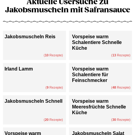
Aktuelle Usersuche zu
Jakobsmuscheln mit Safransauce
Jakobsmuscheln Reis
Vorspeise warm
Schalentiere Schnelle
Küche
(
10
Rezepte)
(
13
Rezepte)
Irland Lamm
Vorspeise warm
Schalentiere für
Feinschmecker
(
9
Rezepte)
(
48
Rezepte)
Jakobsmuscheln Schnell
Vorspeise warm
Meeresfrüchte Schnelle
Küche
(
20
Rezepte)
(
30
Rezepte)
Vorspeise warm
Jakobsmuscheln Salat