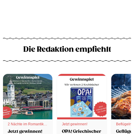
Die Redaktion empfiehlt
2 Nächte im Romantik
Jetzt gewinnen!
Beflügelnd
Hotel
Jetzt gewinnen!
OPA! Griechischer
Geflügel