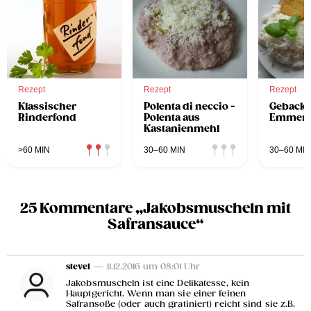
Rezept
Rezept
Rezept
Klassischer
Polenta di neccio -
Geback
Rinderfond
Polenta aus
Emment
Kastanienmehl
>60 MIN
30–60 MIN
30–60 MIN
25 Kommentare „Jakobsmuscheln mit
Safransauce“
stevel
— 11.12.2016 um 08:01 Uhr
Jakobsmuscheln ist eine Delikatesse, kein
Hauptgericht. Wenn man sie einer feinen
Safransoße (oder auch gratiniert) reicht sind sie z.B.