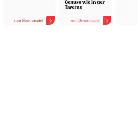
Genuss wie in der
Taverne
zum Gewinnspiel
zum Gewinnspiel
z