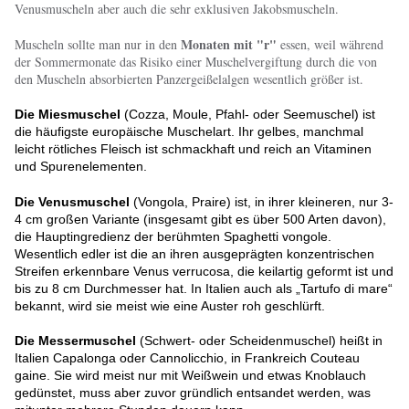
Venusmuscheln aber auch die sehr exklusiven Jakobsmuscheln.
Monaten mit "r"
Muscheln sollte man nur in den
essen, weil während
der Sommermonate das Risiko einer Muschelvergiftung durch die von
den Muscheln absorbierten Panzergeißelalgen wesentlich größer ist.
Die Miesmuschel
(Cozza, Moule, Pfahl- oder Seemuschel) ist
die häufigste europäische Muschelart. Ihr gelbes, manchmal
leicht rötliches Fleisch ist schmackhaft und reich an Vitaminen
und Spurenelementen.
Die Venusmuschel
(Vongola, Praire) ist, in ihrer kleineren, nur 3-
4 cm großen Variante (insgesamt gibt es über 500 Arten davon),
die Hauptingredienz der berühmten Spaghetti vongole.
Wesentlich edler ist die an ihren ausgeprägten konzentrischen
Streifen erkennbare Venus verrucosa, die keilartig geformt ist und
bis zu 8 cm Durchmesser hat. In Italien auch als „Tartufo di mare“
bekannt, wird sie meist wie eine Auster roh geschlürft.
Die Messermuschel
(Schwert- oder Scheidenmuschel) heißt in
Italien Capalonga oder Cannolicchio, in Frankreich Couteau
gaine. Sie wird meist nur mit Weißwein und etwas Knoblauch
gedünstet, muss aber zuvor gründlich entsandet werden, was