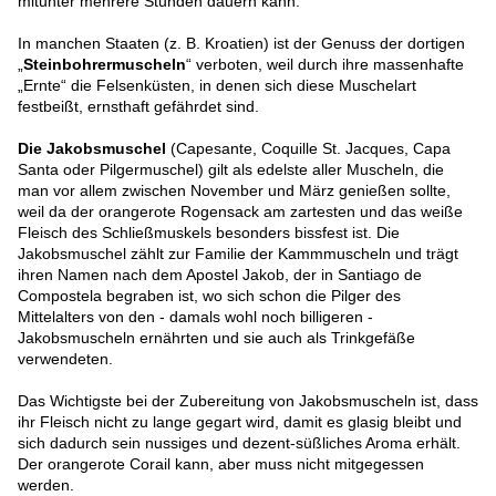
mitunter mehrere Stunden dauern kann.
In manchen Staaten (z. B. Kroatien) ist der Genuss der dortigen
„
Steinbohrermuscheln
“ verboten, weil durch ihre massenhafte
„Ernte“ die Felsenküsten, in denen sich diese Muschelart
festbeißt, ernsthaft gefährdet sind.
Die Jakobsmuschel
(Capesante, Coquille St. Jacques, Capa
Santa oder Pilgermuschel) gilt als edelste aller Muscheln, die
man vor allem zwischen November und März genießen sollte,
weil da der orangerote Rogensack am zartesten und das weiße
Fleisch des Schließmuskels besonders bissfest ist. Die
Jakobsmuschel zählt zur Familie der Kammmuscheln und trägt
ihren Namen nach dem Apostel Jakob, der in Santiago de
Compostela begraben ist, wo sich schon die Pilger des
Mittelalters von den - damals wohl noch billigeren -
Jakobsmuscheln ernährten und sie auch als Trinkgefäße
verwendeten.
Das Wichtigste bei der Zubereitung von Jakobsmuscheln ist, dass
ihr Fleisch nicht zu lange gegart wird, damit es glasig bleibt und
sich dadurch sein nussiges und dezent-süßliches Aroma erhält.
Der orangerote Corail kann, aber muss nicht mitgegessen
werden.