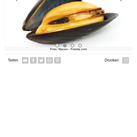
Foto: Maceo - Fotolia.com
Facebook
Twitter
Whatsapp senden
Pin it
Teilen:
Drucken: