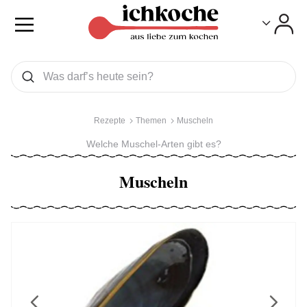
Toggle
Toggle
Was wollen Sie suchen
Suchen
Rezepte
Themen
Muscheln
Welche Muschel-Arten gibt es?
Muscheln
Previous
Next