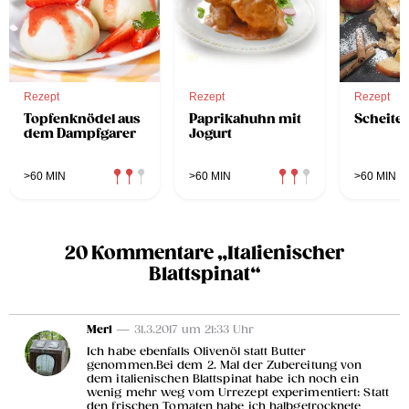
Rezept
Rezept
Rezept
Topfenknödel aus
Paprikahuhn mit
Scheite
dem Dampfgarer
Jogurt
>60 MIN
>60 MIN
>60 MIN
20 Kommentare „Italienischer
Blattspinat“
Merl
— 31.3.2017 um 21:33 Uhr
Ich habe ebenfalls Olivenöl statt Butter
genommen.Bei dem 2. Mal der Zubereitung von
dem italienischen Blattspinat habe ich noch ein
wenig mehr weg vom Urrezept experimentiert: Statt
den frischen Tomaten habe ich halbgetrocknete