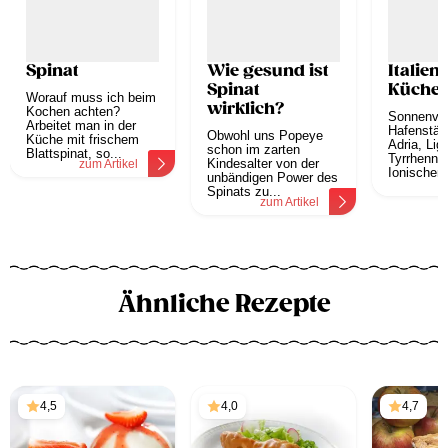
Spinat
Wie gesund ist
Italien
Spinat
Küche
Worauf muss ich beim
wirklich?
Kochen achten?
Sonnenve
Arbeitet man in der
Hafenstäd
Obwohl uns Popeye
Küche mit frischem
Adria, Lig
schon im zarten
Blattspinat, so...
Tyrrhenni
Kindesalter von der
zum Artikel
Ionischem.
unbändigen Power des
z
Spinats zu...
zum Artikel
Ähnliche Rezepte
4,5
4,0
4,7