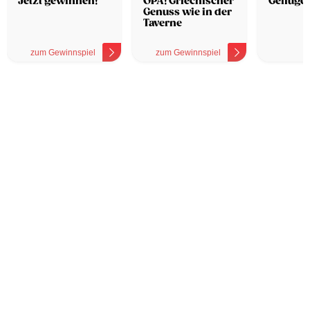
Jetzt gewinnen!
OPA! Griechischer
Geflügel
Genuss wie in der
Taverne
zum Gewinnspiel
zum Gewinnspiel
z