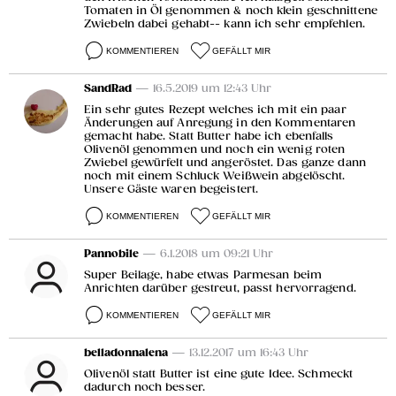
Tomaten in Öl genommen & noch klein geschnittene
Zwiebeln dabei gehabt-- kann ich sehr empfehlen.
KOMMENTIEREN
GEFÄLLT MIR
SandRad
— 16.5.2019 um 12:43 Uhr
Ein sehr gutes Rezept welches ich mit ein paar
Änderungen auf Anregung in den Kommentaren
gemacht habe. Statt Butter habe ich ebenfalls
Olivenöl genommen und noch ein wenig roten
Zwiebel gewürfelt und angeröstet. Das ganze dann
noch mit einem Schluck Weißwein abgelöscht.
Unsere Gäste waren begeistert.
KOMMENTIEREN
GEFÄLLT MIR
Pannobile
— 6.1.2018 um 09:21 Uhr
Super Beilage, habe etwas Parmesan beim
Anrichten darüber gestreut, passt hervorragend.
KOMMENTIEREN
GEFÄLLT MIR
belladonnalena
— 13.12.2017 um 16:43 Uhr
Olivenöl statt Butter ist eine gute Idee. Schmeckt
dadurch noch besser.