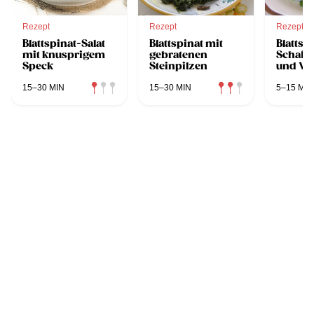
Rezept
Rezept
Rezept
Blattspinat-Salat
Blattspinat mit
Blattsp
mit knusprigem
gebratenen
Schaff
Speck
Steinpilzen
und Wa
15–30 MIN
15–30 MIN
5–15 MIN