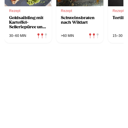
Rezept
Rezept
Rezept
Goldsaibling mit
Schweinsbraten
Tortilla
Kartoffel-
nach Wildart
Selleriepüree und
Spinat
30–60 MIN
>60 MIN
15–30 MI