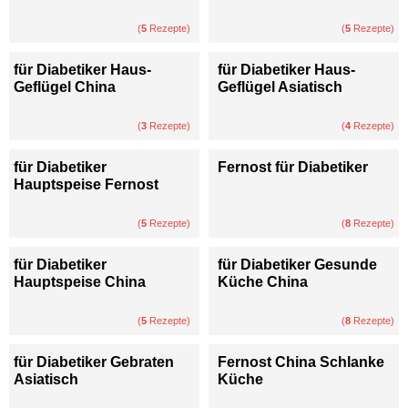
(
5
Rezepte)
(
5
Rezepte)
für Diabetiker Haus-
für Diabetiker Haus-
Geflügel China
Geflügel Asiatisch
(
3
Rezepte)
(
4
Rezepte)
für Diabetiker
Fernost für Diabetiker
Hauptspeise Fernost
(
5
Rezepte)
(
8
Rezepte)
für Diabetiker
für Diabetiker Gesunde
Hauptspeise China
Küche China
(
5
Rezepte)
(
8
Rezepte)
für Diabetiker Gebraten
Fernost China Schlanke
Asiatisch
Küche