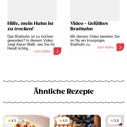
Hilfe, mein Huhn ist
Video - Gefülltes
zu trocken!
Brathuhn
Das Brathuhn ist zu trocken
Mit diesem Video bereiten Sie
geworden? In diesem Video
im Nu ein knuspriges
zeigt Aaron Waltl, wie Sie Ihr
Brathuhn zu.
zum Video
Hendl richtig...
zum Video
Ähnliche Rezepte
4,5
4,0
3,8