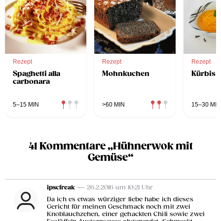
Rezept
Rezept
Rezept
Spaghetti alla
Mohnkuchen
Kürbis-
carbonara
5–15 MIN
>60 MIN
15–30 MIN
41 Kommentare „Hühnerwok mit
Gemüse“
ipscfreak
— 26.2.2016 um 10:21 Uhr
Da ich es etwas würziger liebe habe ich dieses
Gericht für meinen Geschmack noch mit zwei
Knoblauchzehen, einer gehackten Chili sowie zwei