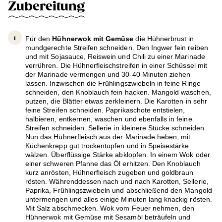
Zubereitung
Für den
Hühnerwok mit Gemüse
die Hühnerbrust in
mundgerechte Streifen schneiden. Den Ingwer fein reiben
und mit Sojasauce, Reiswein und Chili zu einer Marinade
verrühren. Die Hühnerfleischstreifen in einer Schüssel mit
der Marinade vermengen und 30-40 Minuten ziehen
lassen. Inzwischen die Frühlingszwiebeln in feine Ringe
schneiden, den Knoblauch fein hacken. Mangold waschen,
putzen, die Blätter etwas zerkleinern. Die Karotten in sehr
feine Streifen schneiden. Paprikaschote entstielen,
halbieren, entkernen, waschen und ebenfalls in feine
Streifen schneiden. Sellerie in kleinere Stücke schneiden.
Nun das Hühnerfleisch aus der Marinade heben, mit
Küchenkrepp gut trockentupfen und in Speisestärke
wälzen. Überflüssige Stärke abklopfen. In einem Wok oder
einer schweren Pfanne das Öl erhitzen. Den Knoblauch
kurz anrösten, Hühnerfleisch zugeben und goldbraun
rösten. Währenddessen nach und nach Karotten, Sellerie,
Paprika, Frühlingszwiebeln und abschließend den Mangold
untermengen und alles einige Minuten lang knackig rösten.
Mit Salz abschmecken. Wok vom Feuer nehmen, den
Hühnerwok mit Gemüse mit Sesamöl beträufeln und