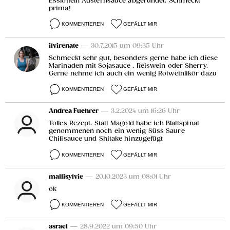
Esslöffeln Austernsauce abgerundet. Schmeckt
prima!
KOMMENTIEREN
GEFÄLLT MIR
ilvirenate
— 30.7.2015 um 09:35 Uhr
Schmeckt sehr gut, besonders gerne habe ich diese
Marinaden mit Sojasauce , Reiswein oder Sherry.
Gerne nehme ich auch ein wenig Rotweinlikör dazu
KOMMENTIEREN
GEFÄLLT MIR
Andrea Fuehrer
— 3.2.2024 um 16:26 Uhr
Tolles Rezept. Statt Magold habe ich Blattspinat
genommenen noch ein wenig Süss Saure
Chilisauce und Shitake hinzugefügt
KOMMENTIEREN
GEFÄLLT MIR
mallisylvie
— 20.10.2023 um 08:01 Uhr
ok
KOMMENTIEREN
GEFÄLLT MIR
asrael
— 28.9.2022 um 09:50 Uhr