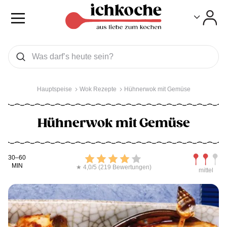
Toggle
Toggle
Was wollen Sie suchen
Suchen
Hauptspeise
Wok Rezepte
Hühnerwok mit Gemüse
Hühnerwok mit Gemüse
Kochdauer
Bewerten
Schwierig
30–60
MIN
★ 4,0/5 (219 Bewertungen)
mittel