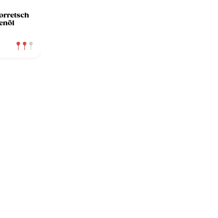
orretsch
enöl