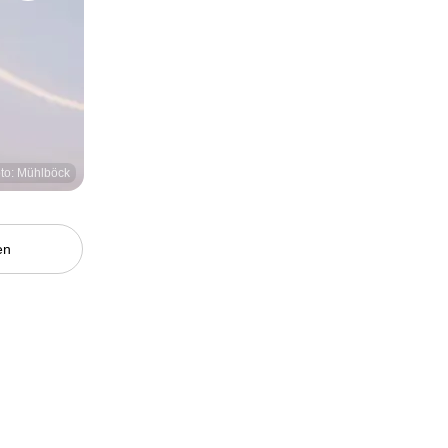
to: Mühlböck
en