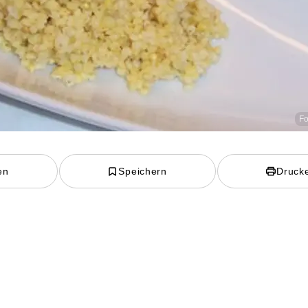
Fo
en
Speichern
Druck