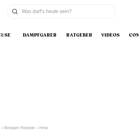
Was wollen Sie suchen
Suchen
EUSE
DAMPFGARER
RATGEBER
VIDEOS
CO
Beilagen Rezepte
Hirse