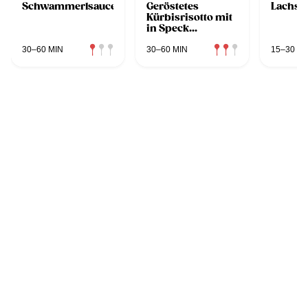
Schwammerlsauce
Geröstetes
Lachsr
Kürbisrisotto mit
in Speck
gebratenen
Welsfilet und
30–60 MIN
30–60 MIN
15–30 MI
Maronischaum