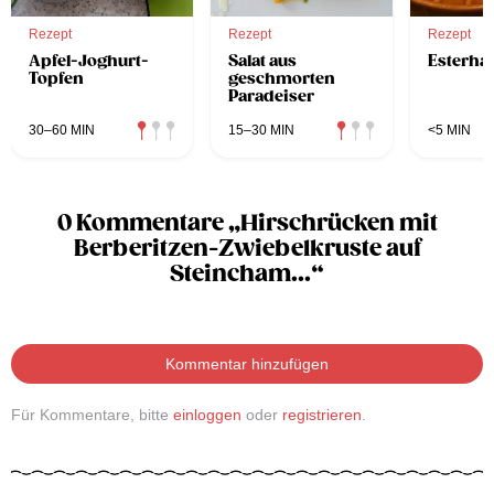
Rezept
Rezept
Rezept
Apfel-Joghurt-
Salat aus
Esterha
Topfen
geschmorten
Paradeiser
30–60 MIN
15–30 MIN
<5 MIN
0 Kommentare „Hirschrücken mit
Berberitzen-Zwiebelkruste auf
Steincham...“
Kommentar hinzufügen
Für Kommentare, bitte
einloggen
oder
registrieren
.