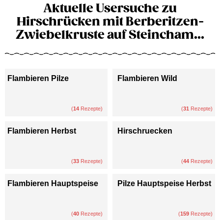
Aktuelle Usersuche zu
Hirschrücken mit Berberitzen-
Zwiebelkruste auf Steincham...
Flambieren Pilze
Flambieren Wild
(
14
Rezepte)
(
31
Rezepte)
Flambieren Herbst
Hirschruecken
(
33
Rezepte)
(
44
Rezepte)
Flambieren Hauptspeise
Pilze Hauptspeise Herbst
(
40
Rezepte)
(
159
Rezepte)