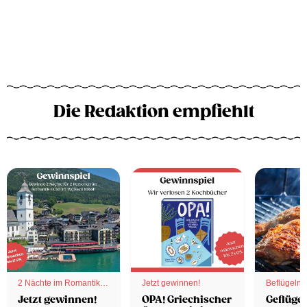
Die Redaktion empfiehlt
2 Nächte im Romantik
Jetzt gewinnen!
Beflügelnd
Hotel
Jetzt gewinnen!
OPA! Griechischer
Geflügel