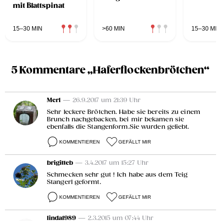
mit Blattspinat
15–30 MIN
>60 MIN
15–30 MIN
5 Kommentare „Haferflockenbrötchen“
Merl
— 26.9.2017 um 21:39 Uhr
Sehr leckere Brötchen. Habe sie bereits zu einem
Brunch nachgebacken, bei mir bekamen sie
ebenfalls die Stangenform.Sie wurden geliebt.
KOMMENTIEREN
GEFÄLLT MIR
brigitteb
— 3.4.2017 um 15:27 Uhr
Schmecken sehr gut ! Ich habe aus dem Teig
Stangerl geformt.
KOMMENTIEREN
GEFÄLLT MIR
linda1989
— 2.3.2015 um 07:44 Uhr