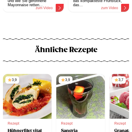
und wie Sie geronnene
das kompakteste Frühstück,
Mayonnaise retten...
das...
zum Video
zum Video
Ähnliche Rezepte
3,9
3,9
3,7
Rezept
Rezept
Rezept
Hühnerfilet vital
Sangria
Granata