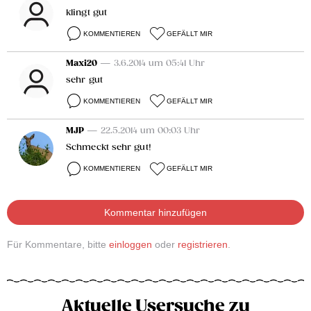
klingt gut
KOMMENTIEREN
GEFÄLLT MIR
Maxi20
— 3.6.2014 um 05:41 Uhr
sehr gut
KOMMENTIEREN
GEFÄLLT MIR
MJP
— 22.5.2014 um 00:03 Uhr
Schmeckt sehr gut!
KOMMENTIEREN
GEFÄLLT MIR
Kommentar hinzufügen
Für Kommentare, bitte
einloggen
oder
registrieren
.
Aktuelle Usersuche zu