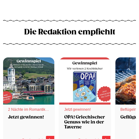
Die Redaktion empfiehlt
2 Nächte im Romantik
Jetzt gewinnen!
Beflügelnd
Hotel
Jetzt gewinnen!
OPA! Griechischer
Geflügel
Genuss wie in der
Taverne