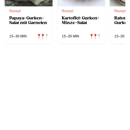
Rezept
Rezept
Rezept
Papaya-Gurken-
Kartoffel-Gurken-
Rahm-
Salat mit Garnelen
Minze-Salat
Gurken
15–30 MIN
15–30 MIN
15–30 MI