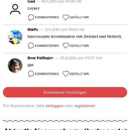
Gast
— 19.5.2015 um 05:01 Uhr
Lecker
KOMMENTIEREN
GEFÄLLT MIR
Bi&Pe
— 27.4.2015 um 09:01 Uhr
Interessante Kombination mit Zwiebel und Mohnöl.
KOMMENTIEREN
GEFÄLLT MIR
Rose Palfinger
— 28.12.2014 um 05:57 Uhr
gut
KOMMENTIEREN
GEFÄLLT MIR
Kommentar hinzufügen
Für Kommentare, bitte
einloggen
oder
registrieren
.