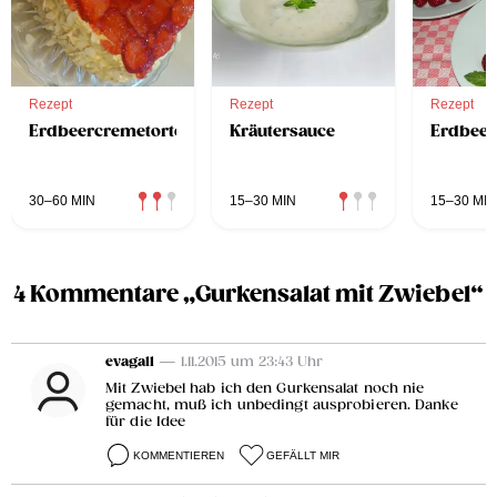
Rezept
Rezept
Rezept
Erdbeercremetorte
Kräutersauce
Erdbeer
30–60 MIN
15–30 MIN
15–30 MIN
4 Kommentare „Gurkensalat mit Zwiebel“
evagall
— 1.11.2015 um 23:43 Uhr
Mit Zwiebel hab ich den Gurkensalat noch nie
gemacht, muß ich unbedingt ausprobieren. Danke
für die Idee
KOMMENTIEREN
GEFÄLLT MIR