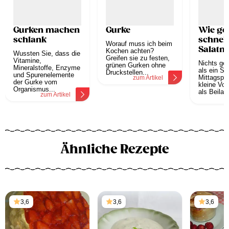
Gurken machen
Gurke
Wie gel
schlank
schnell
Worauf muss ich beim
Salatm
Kochen achten?
Wussten Sie, dass die
Greifen sie zu festen,
am bes
Vitamine,
Nichts geh
grünen Gurken ohne
Mineralstoffe, Enzyme
als ein Sa
Druckstellen...
und Spurenelemente
Mittagspa
zum Artikel
der Gurke vom
kleine Vor
Organismus...
als Beilage
zum Artikel
z
Ähnliche Rezepte
3,6
3,6
3,6