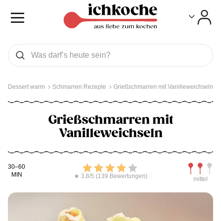
Toggle
Toggle
Was wollen Sie suchen
Suchen
Dessert warm
Schmarren Rezepte
Grießschmarren mit Vanilleweichseln
Grießschmarren mit
Vanilleweichseln
Kochdauer
Bewerten
Schwierig
30–60
MIN
★ 3,8/5 (139 Bewertungen)
mittel