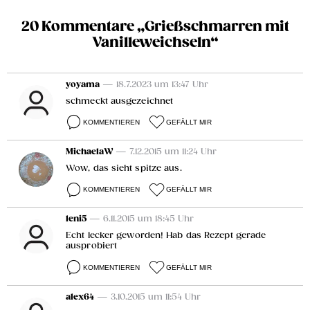
20 Kommentare „Grießschmarren mit
Vanilleweichseln“
yoyama
— 18.7.2023 um 13:47 Uhr
schmeckt ausgezeichnet
KOMMENTIEREN
GEFÄLLT MIR
MichaelaW
— 7.12.2015 um 11:24 Uhr
Wow, das sieht spitze aus.
KOMMENTIEREN
GEFÄLLT MIR
leni5
— 6.11.2015 um 18:45 Uhr
Echt lecker geworden! Hab das Rezept gerade
ausprobiert
KOMMENTIEREN
GEFÄLLT MIR
alex64
— 3.10.2015 um 11:54 Uhr