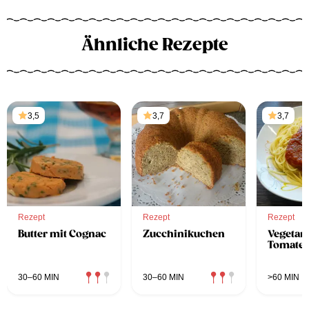
Ähnliche Rezepte
3,5
3,7
3,7
Rezept
Rezept
Rezept
Butter mit Cognac
Zucchinikuchen
Vegetar
Tomate
30–60 MIN
30–60 MIN
>60 MIN