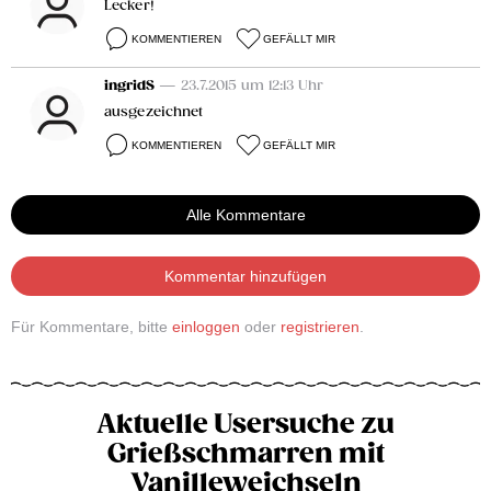
Lecker!
KOMMENTIEREN
GEFÄLLT MIR
ingridS
— 23.7.2015 um 12:13 Uhr
ausgezeichnet
KOMMENTIEREN
GEFÄLLT MIR
Alle Kommentare
Kommentar hinzufügen
Für Kommentare, bitte
einloggen
oder
registrieren
.
Aktuelle Usersuche zu
Grießschmarren mit
Vanilleweichseln