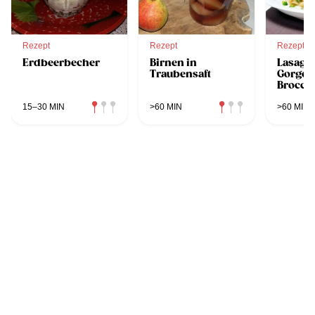
Rezept
Rezept
Rezept
Erdbeerbecher
Birnen in
Lasagn
Traubensaft
Gorgon
Broccol
Walnüs
15–30 MIN
>60 MIN
>60 MIN