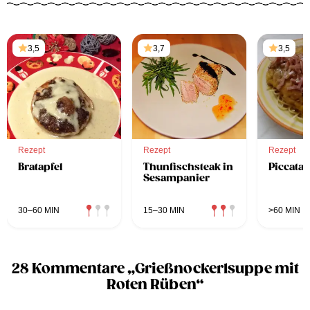
3,5
3,7
3,5
Rezept
Rezept
Rezept
Bratapfel
Thunfischsteak in
Piccata 
Sesampanier
30–60 MIN
15–30 MIN
>60 MIN
28 Kommentare „Grießnockerlsuppe mit
Roten Rüben“