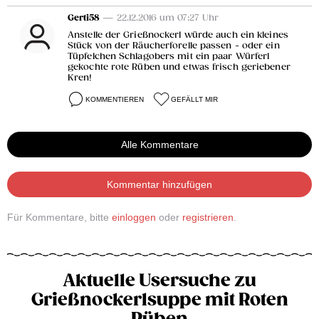
Gerti58
— 22.12.2016 um 07:27 Uhr
Anstelle der Grießnockerl würde auch ein kleines
Stück von der Räucherforelle passen - oder ein
Tüpfelchen Schlagobers mit ein paar Würferl
gekochte rote Rüben und etwas frisch geriebener
Kren!
KOMMENTIEREN
GEFÄLLT MIR
Alle Kommentare
Kommentar hinzufügen
Für Kommentare, bitte
einloggen
oder
registrieren
.
Aktuelle Usersuche zu
Grießnockerlsuppe mit Roten
Rüben