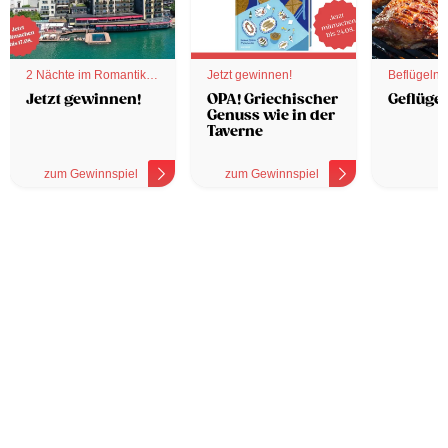
2 Nächte im Romantik
Jetzt gewinnen!
Beflügelnd
Hotel
Jetzt gewinnen!
OPA! Griechischer
Geflügel
Genuss wie in der
Taverne
zum Gewinnspiel
zum Gewinnspiel
z