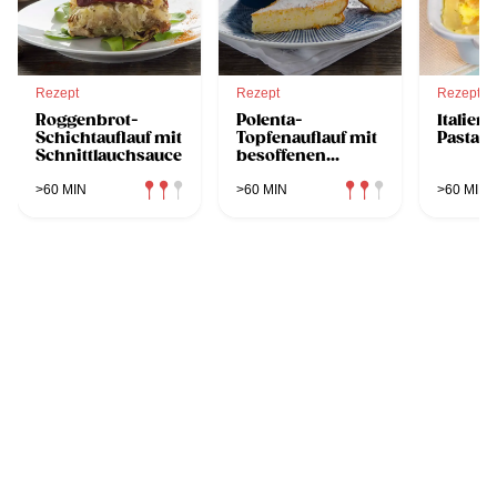
Rezept
Rezept
Rezept
Roggenbrot-
Polenta-
Italien
Schichtauflauf mit
Topfenauflauf mit
Pastaq
Schnittlauchsauce
besoffenen
Rosinen
>60 MIN
>60 MIN
>60 MIN