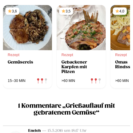
3,6
3,5
4,0
Rezept
Rezept
Rezept
Gemüsereis
Gebackener
Omas
Karpfen mit
Rindssc
Pilzen
15–30 MIN
>60 MIN
>60 MIN
1 Kommentare „Grießauflauf mit
gebratenem Gemüse“
Eneleh
— 15.5.2016 um 18:17 Uhr