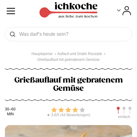
Toggle
Toggle
Was wollen Sie suchen
Suchen
Hauptspeise
Auflauf und Gratin Rezepte
Grießauflauf mit gebratenem Gemüse
Grießauflauf mit gebratenem
Gemüse
Kochdauer
Bewerten
Schwierig
30–60
MIN
★ 3,6/5 (44 Bewertungen)
einfach