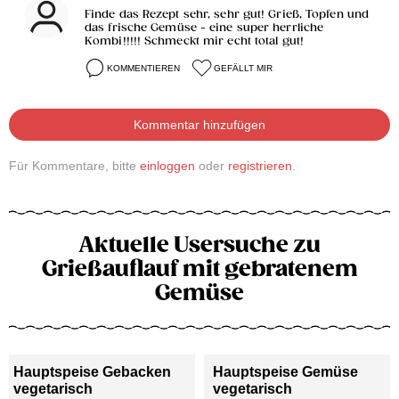
Finde das Rezept sehr, sehr gut! Grieß, Topfen und
das frische Gemüse - eine super herrliche
Kombi!!!!! Schmeckt mir echt total gut!
KOMMENTIEREN
GEFÄLLT MIR
Kommentar hinzufügen
Für Kommentare, bitte
einloggen
oder
registrieren
.
Aktuelle Usersuche zu
Grießauflauf mit gebratenem
Gemüse
Hauptspeise Gebacken
Hauptspeise Gemüse
vegetarisch
vegetarisch