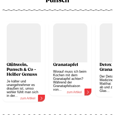
Punsch
Glühwein,
Granatapfel
Detox 
Punsch & Co -
Granat
Worauf muss ich beim
Heißer Genuss
Kochen mit dem
Der Detox
Granatapfel achten?
Mediziner 
Je kälter und
Während der
Matthai: T
unangehnehmer es
Granatapfelsaison
ab und zu
draußen ist, umso
von...
Glas...
wohler fühlt man sich
zum Artikel
z
in der...
zum Artikel