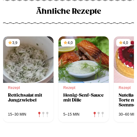
Ähnliche Rezepte
3,9
4,0
4,0
Rezept
Rezept
Rezept
Rettichsalat mit
Honig-Senf-Sauce
Nutella
Jungzwiebel
mit Dille
Torte mi
Sommer
15–30 MIN
5–15 MIN
30–60 MIN