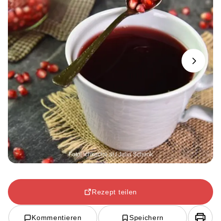
Next
Foto: ichkoche.at / Julia Schenk
Rezept teilen
Kommentieren
Speichern