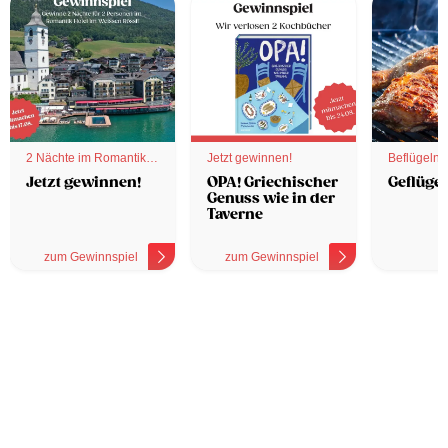
2 Nächte im Romantik
Jetzt gewinnen!
Beflügelnd
Hotel
Jetzt gewinnen!
OPA! Griechischer
Geflügel
Genuss wie in der
Taverne
zum Gewinnspiel
zum Gewinnspiel
z