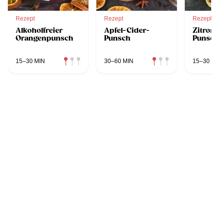
Rezept
Rezept
Rezept
Alkoholfreier
Apfel-Cider-
Zitron
Orangenpunsch
Punsch
Punsch
15–30 MIN
30–60 MIN
15–30 MI