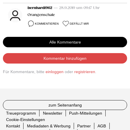
bernhard1962
— 28.9.2019 um 09:17 Uhr
Orangenschale
KOMMENTIEREN
GEFÄLLT MIR
Alle Kommentare
Kommentar hinzufügen
Für Kommentare, bitte
einloggen
oder
registrieren
.
zum Seitenanfang
Treueprogramm
Newsletter
Push-Mitteilungen
Cookie-Einstellungen
Kontakt
Mediadaten & Werbung
Partner
AGB