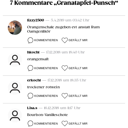
7 Kommentare „Granatapfel-Punsch“
lizzy2500
— 5.4.2019 um 03:42 Uhr
Orangenschale zugeben evt anstatt Rum
Oamgenlikör
KOMMENTIEREN
GEFÄLLT MIR
hkocht
— 17.12.2018 um 18:40 Uhr
orangensaft
KOMMENTIEREN
GEFÄLLT MIR
erkocht
— 17.12.2018 um 18:35 Uhr
trockener rotwein
KOMMENTIEREN
GEFÄLLT MIR
l.isa.s
— 16.12.2018 um 11:17 Uhr
Bourbon-Vanilleschote
KOMMENTIEREN
GEFÄLLT MIR