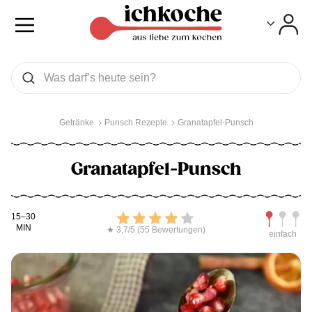
Toggle
Toggle
Was wollen Sie suchen
Suchen
Getränke
Punsch Rezepte
Granatapfel-Punsch
Granatapfel-Punsch
Kochdauer
Bewerten
Schwierig
15–30
MIN
★ 3,7/5 (55 Bewertungen)
einfach