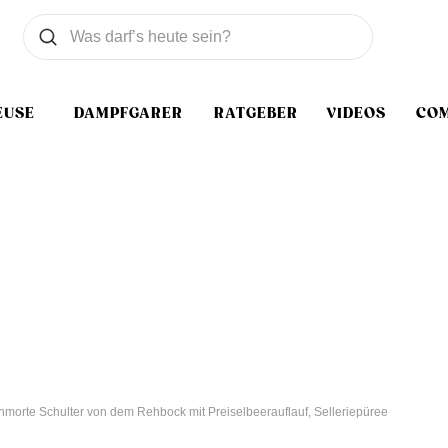
Was wollen Sie suchen
Suchen
EUSE
DAMPFGARER
RATGEBER
VIDEOS
CO
morte Schulter von dem Rehbock mit Preiselbeerauflauf, Selleriepüree