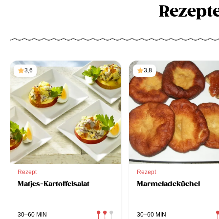
Rezept
3,6
3,8
Rezept
Rezept
Matjes-Kartoffelsalat
Marmeladeküchel
30–60 MIN
30–60 MIN