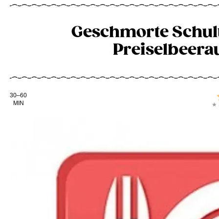
Geschmorte Schul
Preiselbeerau
Kochdauer
30–60
MIN
★ 