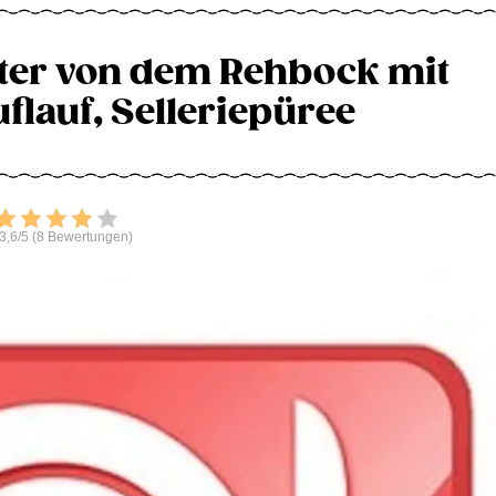
ter von dem Rehbock mit
flauf, Selleriepüree
Bewerten
3,6/5 (8 Bewertungen)