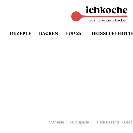
REZEPTE
BACKEN
TOP 24
HEISSLUFTFRITT
Startseite
Hauptspeise
Fleisch Rezepte
Gesch