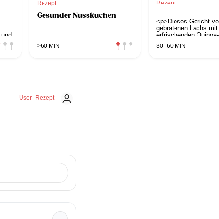
Rezept
Rezept
lat
Lachs mit Quinoa
Gesunder Nusskuchen
<p>Dieses Gericht ver
gebratenen Lachs mit
 und
erfrischenden Quinoa
aus frischen Kräutern
>60 MIN
30–60 MIN
 als
Gurken und Zitrone. L
proteinreich und volle
ideal für bewusste Gen
mediterranen Geschm
gesunder Küche verb
möchten.</p>
terverlag.com/buch/italien/"
User- Rezept