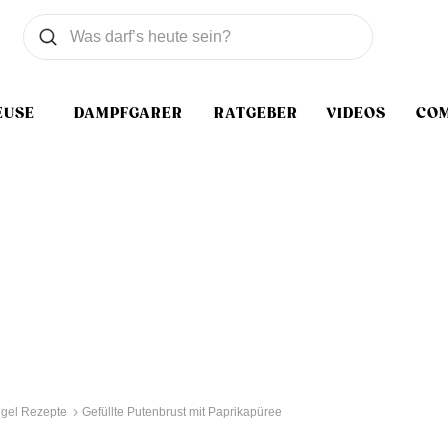
Was wollen Sie suchen
Suchen
EUSE
DAMPFGARER
RATGEBER
VIDEOS
CO
ügel Rezepte
Gefüllte Putenbrust mit Paprikapüree