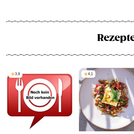
Rezept
3,9
4,1