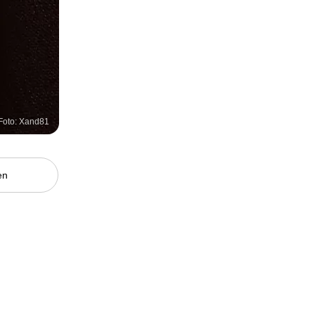
Foto: Xand81
en