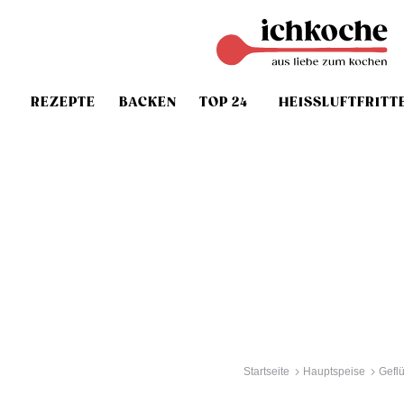
REZEPTE
BACKEN
TOP 24
HEISSLUFTFRITT
Startseite
Hauptspeise
Gefl