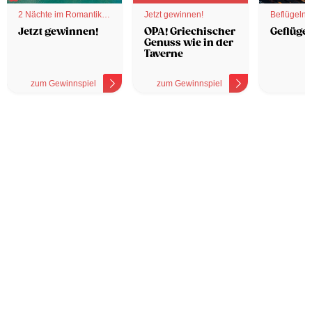
2 Nächte im Romantik
Jetzt gewinnen!
Beflügelnd
Hotel
Jetzt gewinnen!
OPA! Griechischer
Geflügel
Genuss wie in der
Taverne
zum Gewinnspiel
zum Gewinnspiel
z