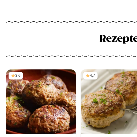
Rezept
3,6
4,7