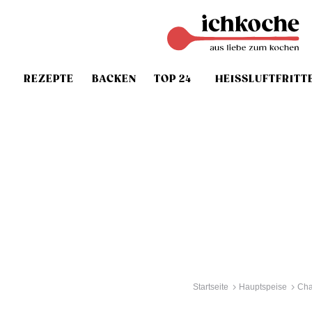
REZEPTE
BACKEN
TOP 24
HEISSLUFTFRITT
Startseite
Hauptspeise
Cha