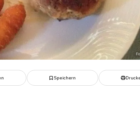
Fo
en
Speichern
Druck