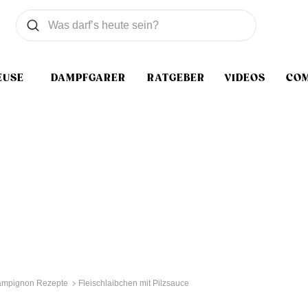
Was wollen Sie suchen
Suchen
EUSE
DAMPFGARER
RATGEBER
VIDEOS
CO
mpignon Rezepte
Fleischlaibchen mit Pilzsauce