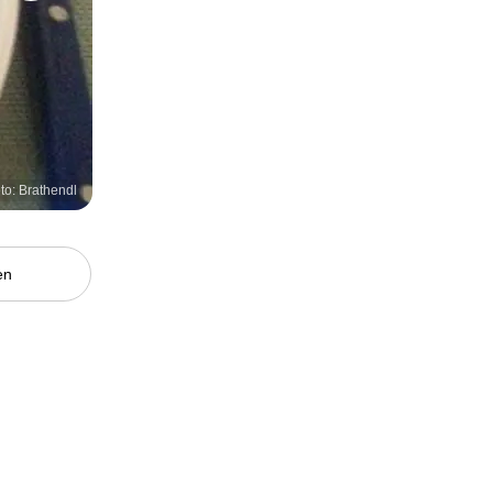
to: Brathendl
en