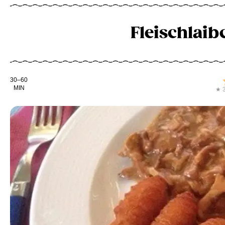
Fleischlaib
Kochdauer
30–60
MIN
★ 3