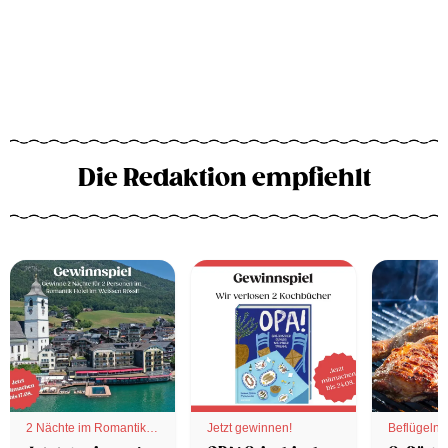
Die Redaktion empfiehlt
2 Nächte im Romantik
Jetzt gewinnen!
Beflügelnd
Hotel