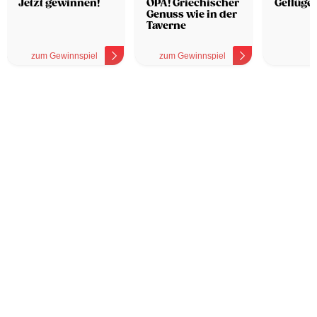
Jetzt gewinnen!
OPA! Griechischer
Geflügel
Genuss wie in der
Taverne
zum Gewinnspiel
zum Gewinnspiel
z