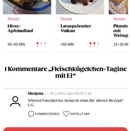
Rezept
Rezept
Rezept
Hirse-
Lavaspeiender
Plunder
Apfelauflauf
Vulkan
mit
Weingar
und wei
Schokol
30–60 MIN
>60 MIN
15–30 MIN
1 Kommentare „Fleischkügelchen-Tagine
mit Ei“
Mioljetta
— 15.3.2024 um 08:39 Uhr
Wieviel Faschiertes braucht man für dieses Rezept?
L.G.
KOMMENTIEREN
GEFÄLLT MIR