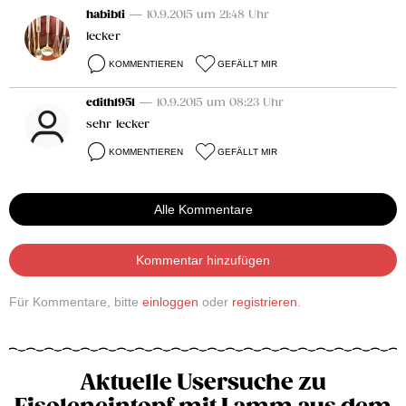
habibti
— 10.9.2015 um 21:48 Uhr
lecker
KOMMENTIEREN
GEFÄLLT MIR
edith1951
— 10.9.2015 um 08:23 Uhr
sehr lecker
KOMMENTIEREN
GEFÄLLT MIR
Alle Kommentare
Kommentar hinzufügen
Für Kommentare, bitte
einloggen
oder
registrieren
.
Aktuelle Usersuche zu