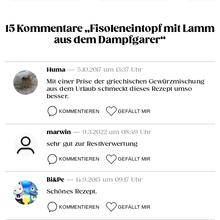
15 Kommentare „Fisoleneintopf mit Lamm
aus dem Dampfgarer“
Huma
— 5.10.2017 um 13:37 Uhr
Mit einer Prise der griechischen Gewürzmischung
aus dem Urlaub schmeckt dieses Rezept umso
besser.
KOMMENTIEREN
GEFÄLLT MIR
marwin
— 9.3.2022 um 08:49 Uhr
sehr gut zur Restlverwertung
KOMMENTIEREN
GEFÄLLT MIR
Bi&Pe
— 14.9.2015 um 09:17 Uhr
Schönes Rezept.
KOMMENTIEREN
GEFÄLLT MIR