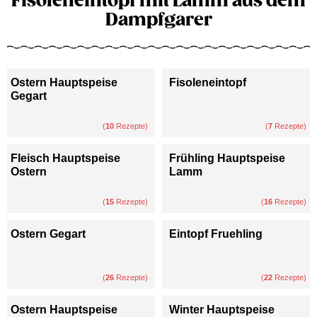
Fisoleneintopf mit Lamm aus dem
Dampfgarer
Ostern Hauptspeise
Fisoleneintopf
Gegart
(
10
Rezepte)
(
7
Rezepte)
Fleisch Hauptspeise
Frühling Hauptspeise
Ostern
Lamm
(
15
Rezepte)
(
16
Rezepte)
Ostern Gegart
Eintopf Fruehling
(
26
Rezepte)
(
22
Rezepte)
Ostern Hauptspeise
Winter Hauptspeise