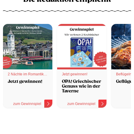
2 Nächte im Romantik
Jetzt gewinnen!
Beflügelnd
Hotel
Jetzt gewinnen!
OPA! Griechischer
Geflügel
Genuss wie in der
Taverne
zum Gewinnspiel
zum Gewinnspiel
z