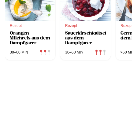
Rezept
Rezept
Rezept
Orangen-
Sauerkirschkaltschale
Germkn
Milchreis aus dem
aus dem
dem Da
Dampfgarer
Dampfgarer
30–60 MIN
30–60 MIN
>60 MIN