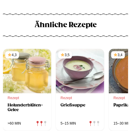
Ähnliche Rezepte
4,3
3,5
3,4
Rezept
Rezept
Rezept
Holunderblüten-
Grießsuppe
Paprika
Gelee
>60 MIN
5–15 MIN
15–30 MIN