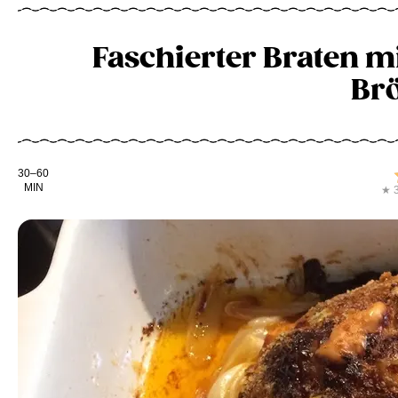
Faschierter Braten m
Brö
Kochdauer
30–60
MIN
★ 3