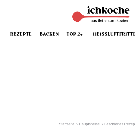
REZEPTE
BACKEN
TOP 24
HEISSLUFTFRITT
Startseite
Hauptspeise
Faschiertes Rezep