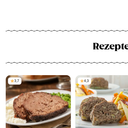
Rezept
3,7
4,3