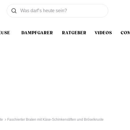
Was wollen Sie suchen
Suchen
EUSE
DAMPFGARER
RATGEBER
VIDEOS
CO
te
Faschierter Braten mit Käse-Schinkenstiften und Bröselkruste