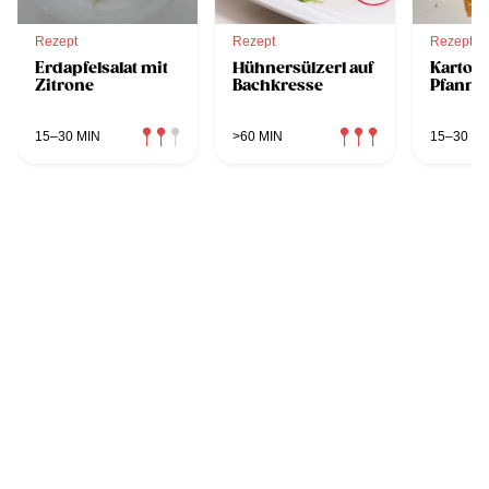
Rezept
Rezept
Rezept
Erdapfelsalat mit
Hühnersülzerl auf
Kartoff
Zitrone
Bachkresse
Pfanne
15–30 MIN
>60 MIN
15–30 MI