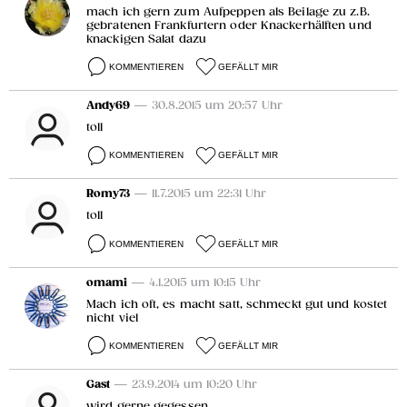
mach ich gern zum Aufpeppen als Beilage zu z.B.
gebratenen Frankfurtern oder Knackerhälften und
knackigen Salat dazu
KOMMENTIEREN
GEFÄLLT MIR
Andy69
— 30.8.2015 um 20:57 Uhr
toll
KOMMENTIEREN
GEFÄLLT MIR
Romy73
— 11.7.2015 um 22:31 Uhr
toll
KOMMENTIEREN
GEFÄLLT MIR
omami
— 4.1.2015 um 10:15 Uhr
Mach ich oft, es macht satt, schmeckt gut und kostet
nicht viel
KOMMENTIEREN
GEFÄLLT MIR
Gast
— 23.9.2014 um 10:20 Uhr
wird gerne gegessen