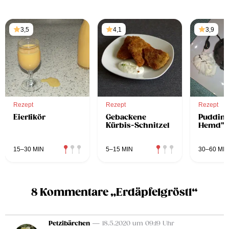
3,5
4,1
3,9
Rezept
Rezept
Rezept
Eierlikör
Gebackene
Pudding
Kürbis-Schnitzel
Hemd"
15–30 MIN
5–15 MIN
30–60 MIN
8 Kommentare „Erdäpfelgröstl“
Petzibärchen
— 18.5.2020 um 09:19 Uhr