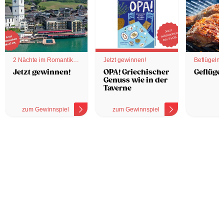
2 Nächte im Romantik
Jetzt gewinnen!
Beflügelnd
Hotel
Jetzt gewinnen!
OPA! Griechischer
Geflügel
Genuss wie in der
Taverne
zum Gewinnspiel
zum Gewinnspiel
z