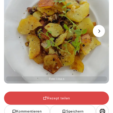
Next
Foto: l.isa.s
Rezept teilen
Kommentieren
Speichern