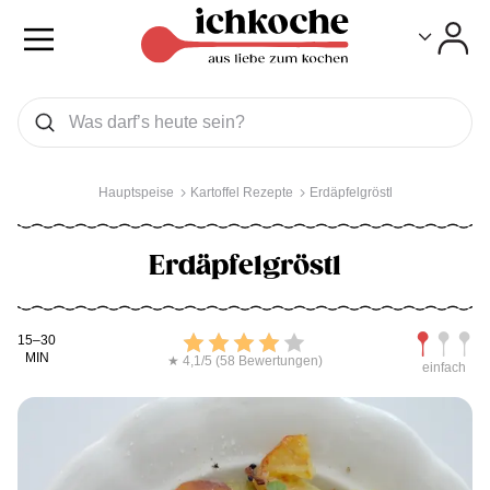
Toggle
Toggle
Was wollen Sie suchen
Suchen
Hauptspeise
Kartoffel Rezepte
Erdäpfelgröstl
Erdäpfelgröstl
Kochdauer
Bewerten
Schwierig
15–30
MIN
★ 4,1/5 (58 Bewertungen)
einfach