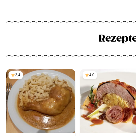
Rezept
3,4
4,0