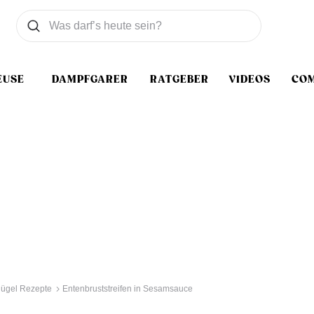
Was wollen Sie suchen
Suchen
EUSE
DAMPFGARER
RATGEBER
VIDEOS
CO
lügel Rezepte
Entenbruststreifen in Sesamsauce