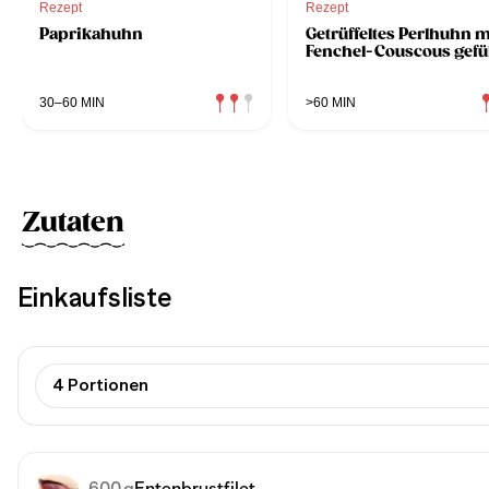
Rezept
Rezept
Paprikahuhn
Getrüffeltes Perlhuhn m
Fenchel-Couscous gefül
30–60 MIN
>60 MIN
Zutaten