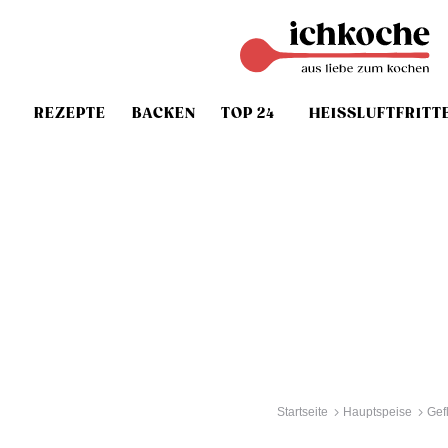
REZEPTE
BACKEN
TOP 24
HEISSLUFTFRITT
Startseite
Hauptspeise
Gef