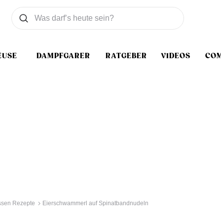
Was wollen Sie suchen
Suchen
EUSE
DAMPFGARER
RATGEBER
VIDEOS
CO
sen Rezepte
Eierschwammerl auf Spinatbandnudeln