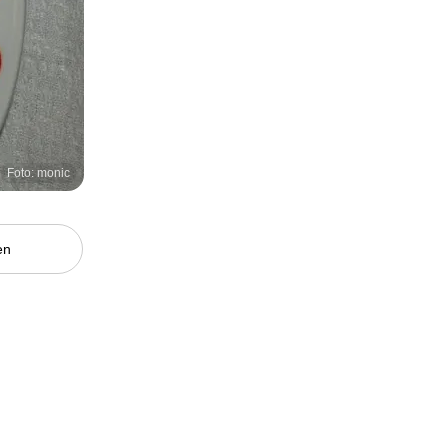
Foto: monic
en