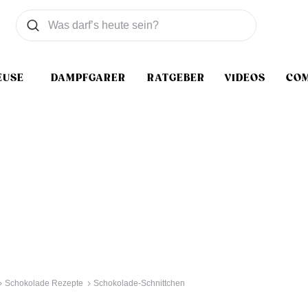
Was wollen Sie suchen
Suchen
EUSE
DAMPFGARER
RATGEBER
VIDEOS
CO
Schokolade Rezepte
Schokolade-Schnittchen