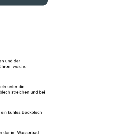
en und der
rühren, weiche
ln unter die
blech streichen und bei
 ein kühles Backblech
 in der im Wasserbad