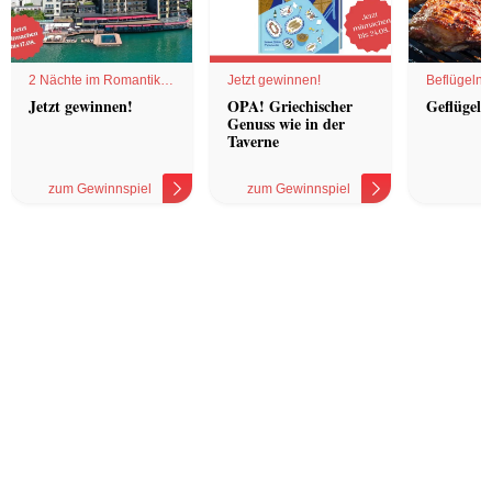
2 Nächte im Romantik
Jetzt gewinnen!
Beflügelnd
Hotel
Jetzt gewinnen!
OPA! Griechischer
Geflügel 
Genuss wie in der
Taverne
zum Gewinnspiel
zum Gewinnspiel
z