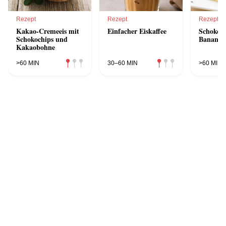
Rezept
Rezept
Rezept
Kakao-Cremeeis mit
Einfacher Eiskaffee
Schoko-E
Schokochips und
Bananens
Kakaobohne
>60 MIN
30–60 MIN
>60 MIN