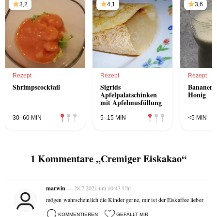
3,2
4,1
3,6
Rezept
Rezept
Rezept
Shrimpscocktail
Sigrids
Bananenm
Apfelpalatschinken
Honig
mit Apfelmusfüllung
30–60 MIN
5–15 MIN
<5 MIN
1 Kommentare „Cremiger Eiskakao“
marwin
— 28.7.2021 um 10:43 Uhr
mögen wahrscheinlich die Kinder gerne, mir ist der Eiskaffee lieber
KOMMENTIEREN
GEFÄLLT MIR