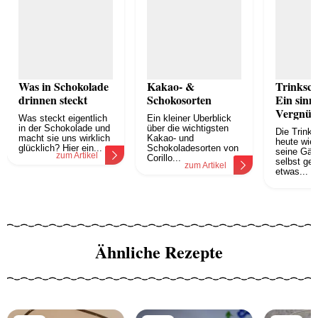
Was in Schokolade
Kakao- &
Trinksch
drinnen steckt
Schokosorten
Ein sinnl
Vergnüg
Was steckt eigentlich
Ein kleiner Überblick
in der Schokolade und
über die wichtigsten
Die Trink
macht sie uns wirklich
Kakao- und
heute wie 
glücklich? Hier ein...
Schokoladesorten von
seine Gäs
zum Artikel
Corillo...
selbst ger
zum Artikel
etwas...
z
Ähnliche Rezepte