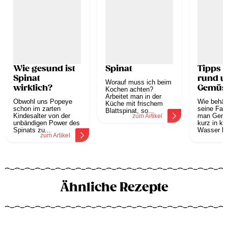
Wie gesund ist
Spinat
Tipps &
Spinat
rund 
Worauf muss ich beim
wirklich?
Gemüs
Kochen achten?
Arbeitet man in der
Obwohl uns Popeye
Wie behä
Küche mit frischem
schon im zarten
seine Far
Blattspinat, so...
Kindesalter von der
man Gemü
zum Artikel
unbändigen Power des
kurz in k
Spinats zu...
Wasser leg
zum Artikel
z
Ähnliche Rezepte