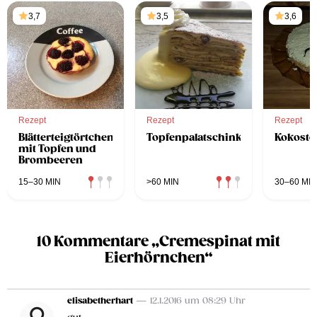
3,7
3,5
3,6
Rezept
Rezept
Rezept
Blätterteigtörtchen
Topfenpalatschinkentorte
Kokosto
mit Topfen und
Brombeeren
15–30 MIN
>60 MIN
30–60 MIN
10 Kommentare „Cremespinat mit
Eierhörnchen“
elisabetherhart
— 12.1.2016 um 08:29 Uhr