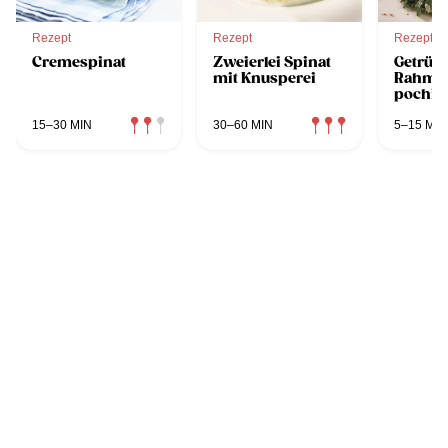
Rezept
Rezept
Rezept
Cremespinat
Zweierlei Spinat
Getrüffe
mit Knusperei
Rahmsp
pochie
15–30 MIN
30–60 MIN
5–15 MIN