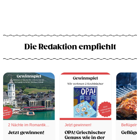
Die Redaktion empfiehlt
2 Nächte im Romantik
Jetzt gewinnen!
Beflügelnd
Hotel
Jetzt gewinnen!
OPA! Griechischer
Geflügel
Genuss wie in der