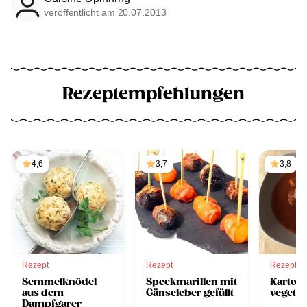
veröffentlicht am 20.07.2013
Rezeptempfehlungen
4,6
3,7
3,8
Rezept
Rezept
Rezept
Semmelknödel
Speckmarillen mit
Kartoff
aus dem
Gänseleber gefüllt
vegetar
Dampfgarer