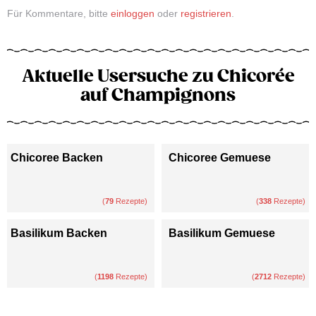
Für Kommentare, bitte
einloggen
oder
registrieren
.
Aktuelle Usersuche zu Chicorée
auf Champignons
Chicoree Backen
Chicoree Gemuese
(
79
Rezepte)
(
338
Rezepte)
Basilikum Backen
Basilikum Gemuese
(
1198
Rezepte)
(
2712
Rezepte)