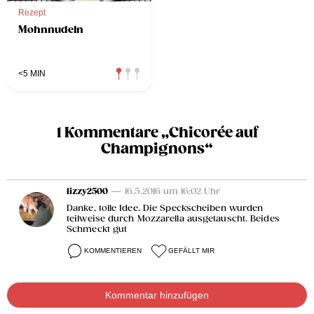
Rezept
Mohnnudeln
<5 MIN
1 Kommentare „Chicorée auf
Champignons“
lizzy2500
— 16.5.2016 um 16:02 Uhr
Danke, tolle Idee. Die Speckscheiben wurden
teilweise durch Mozzarella ausgetauscht. Beides
Schmeckt gut
KOMMENTIEREN
GEFÄLLT MIR
Kommentar hinzufügen