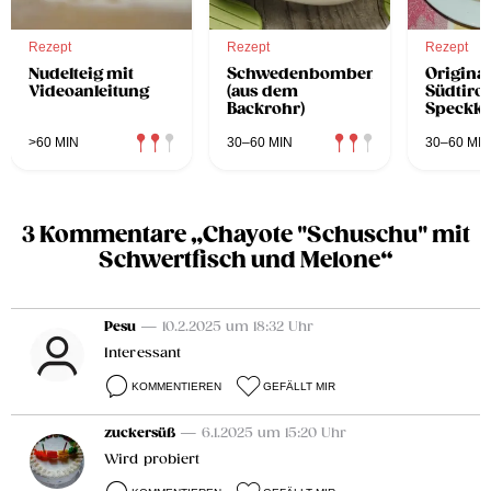
Rezept
Rezept
Rezept
Nudelteig mit
Schwedenbomben
Original
Videoanleitung
(aus dem
Südtirol
Backrohr)
Speckk
>60 MIN
30–60 MIN
30–60 MIN
3 Kommentare „Chayote "Schuschu" mit
Schwertfisch und Melone“
Pesu
— 10.2.2025 um 18:32 Uhr
Interessant
KOMMENTIEREN
GEFÄLLT MIR
zuckersüß
— 6.1.2025 um 15:20 Uhr
Wird probiert