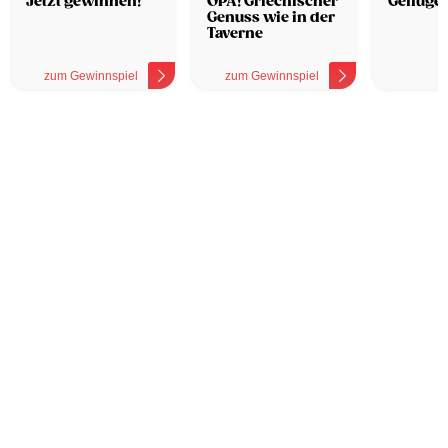
Jetzt gewinnen!
OPA! Griechischer
Geflügel
Genuss wie in der
Taverne
zum Gewinnspiel
zum Gewinnspiel
z