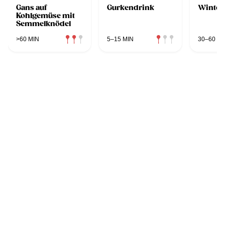
Gans auf
Gurkendrink
Winter
Kohlgemüse mit
Semmelknödel
>60 MIN
5–15 MIN
30–60 MI