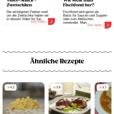
Video-Snack -
Wie stellt man
Zwetschken
Fischfond her?
Die wichtigsten Fakten rund
Fischfond wird gerne als
um die Zwetschke haben wir
Basis für Saucen und Suppen
in diesem Video für Sie...
oder zum Ablöschen
zum Video
verwendet. Man...
zum Video
Ähnliche Rezepte
4,2
3,8
3,7