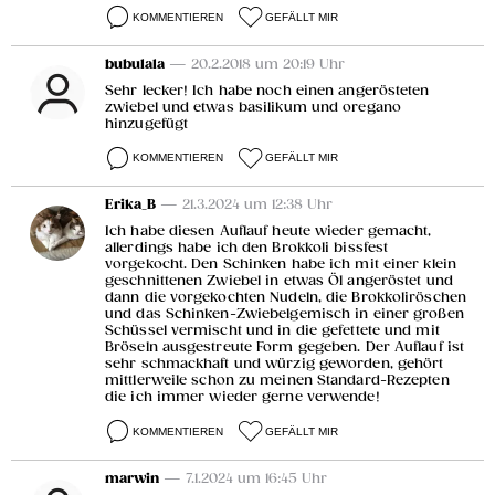
KOMMENTIEREN
GEFÄLLT MIR
bubulala
— 20.2.2018 um 20:19 Uhr
Sehr lecker! Ich habe noch einen angerösteten
zwiebel und etwas basilikum und oregano
hinzugefügt
KOMMENTIEREN
GEFÄLLT MIR
Erika_B
— 21.3.2024 um 12:38 Uhr
Ich habe diesen Auflauf heute wieder gemacht,
allerdings habe ich den Brokkoli bissfest
vorgekocht. Den Schinken habe ich mit einer klein
geschnittenen Zwiebel in etwas Öl angeröstet und
dann die vorgekochten Nudeln, die Brokkoliröschen
und das Schinken-Zwiebelgemisch in einer großen
Schüssel vermischt und in die gefettete und mit
Bröseln ausgestreute Form gegeben. Der Auflauf ist
sehr schmackhaft und würzig geworden, gehört
mittlerweile schon zu meinen Standard-Rezepten
die ich immer wieder gerne verwende!
KOMMENTIEREN
GEFÄLLT MIR
marwin
— 7.1.2024 um 16:45 Uhr