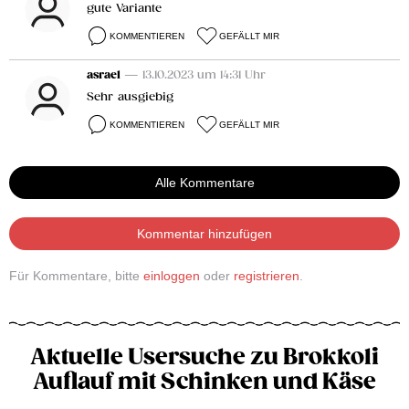
gute Variante
KOMMENTIEREN
GEFÄLLT MIR
asrael
— 13.10.2023 um 14:31 Uhr
Sehr ausgiebig
KOMMENTIEREN
GEFÄLLT MIR
Alle Kommentare
Kommentar hinzufügen
Für Kommentare, bitte
einloggen
oder
registrieren
.
Aktuelle Usersuche zu Brokkoli
Auflauf mit Schinken und Käse