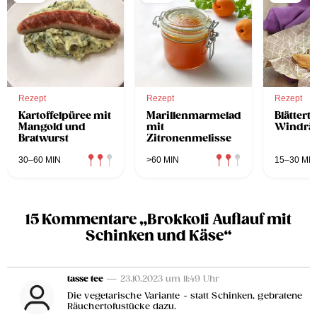
Rezept
Rezept
Rezept
Kartoffelpüree mit
Marillenmarmelade
Blätterte
Mangold und
mit
Windrä
Bratwurst
Zitronenmelisse
30–60 MIN
>60 MIN
15–30 MIN
15 Kommentare „Brokkoli Auflauf mit
Schinken und Käse“
tasse tee
— 23.10.2023 um 11:49 Uhr
Die vegetarische Variante - statt Schinken, gebratene
Räuchertofustücke dazu.