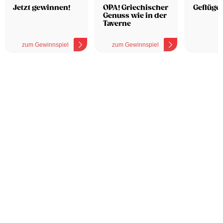
Hotel
Jetzt gewinnen!
OPA! Griechischer
Geflügel
Genuss wie in der
Taverne
zum Gewinnspiel
zum Gewinnspiel
z