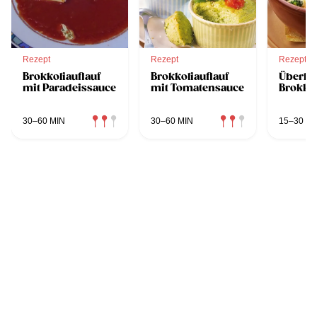
Rezept
Rezept
Rezept
Brokkoliauflauf
Brokkoliauflauf
Überba
mit Paradeissauce
mit Tomatensauce
Brokkol
30–60 MIN
30–60 MIN
15–30 MI