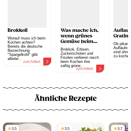
Brokkoli
Was mache ich,
Auflauf
wenn grünes
Gratins
Worauf muss ich beim
Gemüse beim
Kochen achten?
Ob pikant
Bereits die deutsche
Kochen seine
Aufläufe u
Brokkoli, Erbsen,
Bezeichnung
Farbe verliert?
sind ohne
Zuckerschoten und
"Spargelkohl" gibt
zu kochen.
Fisolen verlieren rasch
allerlei...
z
beim Kochen ihre
zum Artikel
saftig grüne...
zum Artikel
Ähnliche Rezepte
3,5
3,5
3,7