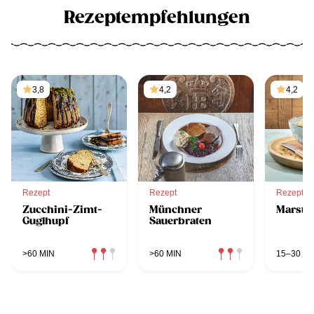
Rezeptempfehlungen
3,8
4,2
4,2
Rezept
Rezept
Rezept
Zucchini-Zimt-
Münchner
Marsta
Guglhupf
Sauerbraten
>60 MIN
>60 MIN
15–30 MI