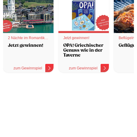
2 Nächte im Romantik
Jetzt gewinnen!
Beflügelnd
Hotel
Jetzt gewinnen!
OPA! Griechischer
Geflügel
Genuss wie in der
Taverne
zum Gewinnspiel
zum Gewinnspiel
z