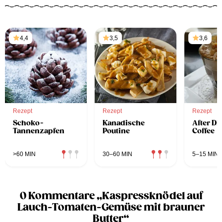
4,4
3,5
3,6
Rezept
Rezept
Rezept
Schoko-
Kanadische
After Di
Tannenzapfen
Poutine
Coffee
>60 MIN
30–60 MIN
5–15 MIN
0 Kommentare „Kaspressknödel auf
Lauch-Tomaten-Gemüse mit brauner
Butter“