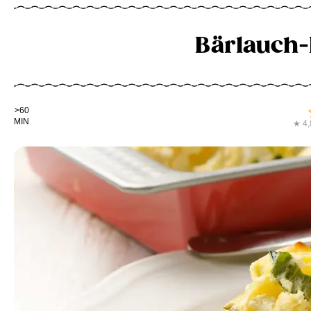
Bärlauch-
Kochdauer
>60
MIN
★ 4,