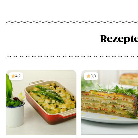
Rezept
4,2
3,8