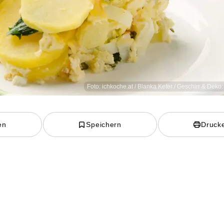
Foto: ichkoche.at / Blanka Kefer / Geschirr & Deko
en
Speichern
Druck