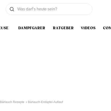
Was wollen Sie suchen
Suchen
EUSE
DAMPFGARER
RATGEBER
VIDEOS
CO
Bärlauch Rezepte
Bärlauch-Erdäpfel-Auflauf