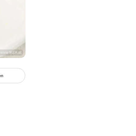
: www.IKEA.at
en