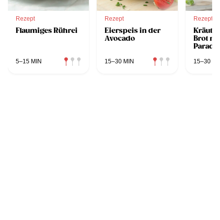
Rezept
Rezept
Rezept
Flaumiges Rührei
Eierspeis in der
Kräuter
Avocado
Brot mi
Parade
5–15 MIN
15–30 MIN
15–30 MI