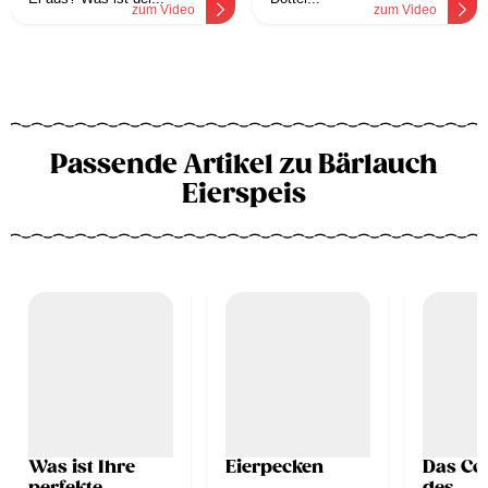
zum Video
zum Video
Passende Artikel zu Bärlauch
Eierspeis
Was ist Ihre
Eierpecken
Das C