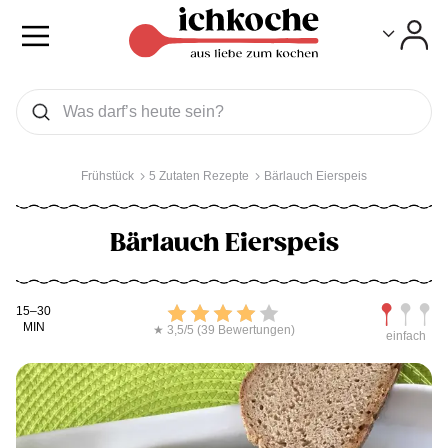
Toggle
Toggle
Was wollen Sie suchen
Suchen
Frühstück
5 Zutaten Rezepte
Bärlauch Eierspeis
Bärlauch Eierspeis
Kochdauer
Bewerten
Schwierig
15–30
MIN
★ 3,5/5 (39 Bewertungen)
einfach