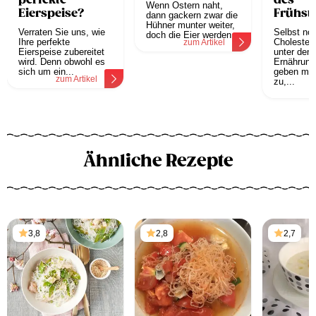
perfekte
des
Wenn Ostern naht,
Eierspeise?
Frühst
dann gackern zwar die
Hühner munter weiter,
Verraten Sie uns, wie
Selbst not
doch die Eier werden...
Ihre perfekte
Cholesteri
zum Artikel
Eierspeise zubereitet
unter den
wird. Denn obwohl es
Ernährung
sich um ein...
geben mitt
zum Artikel
zu,...
z
Ähnliche Rezepte
3,8
2,8
2,7