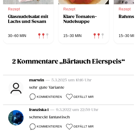
Rezept
Rezept
Rezept
Glasnudelsalat mit
Klare Tomaten-
Rahmsu
Lachs und Sesam
Nudelsuppe
30–60 MIN
15–30 MIN
15–30 MIN
2 Kommentare „Bärlauch Eierspeis“
marwin
— 5.3.2025 um 10:16 Uhr
sehr gute Variante
KOMMENTIEREN
GEFÄLLT MIR
franziska 1
— 9.3.2022 um 22:59 Uhr
schmeckt fantastisch
KOMMENTIEREN
GEFÄLLT MIR