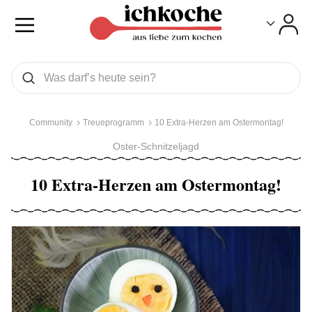
Toggle
Toggle
Was wollen Sie suchen
Suchen
Community
Treueprogramm
10 Extra-Herzen am Ostermontag!
Oster-Schnitzeljagd
10 Extra-Herzen am Ostermontag!